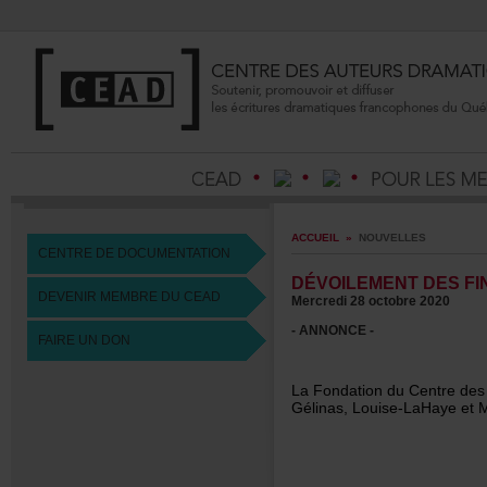
ACCUEIL
»
NOUVELLES
CENTREDEDOCUMENTATION
DÉVOILEMENTDESFI
DEVENIRMEMBREDUCEAD
Mercredi28octobre2020
-ANNONCE-
FAIREUNDON
LaFondationduCentredesau
Gélinas,Louise-LaHayeetM