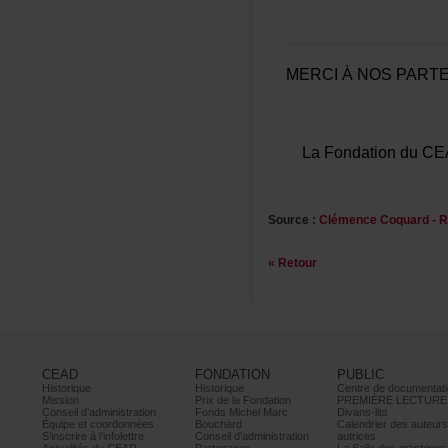
MERCIÀNOSPARTE
LaFondationduCE
Source:
ClémenceCoquard-R
«Retour
CEAD
FONDATION
PUBLIC
Historique
Historique
Centrededocumentati
Mission
PrixdelaFondation
PREMIÈRELECTURE
Conseild’administration
FondsMichelMarc
Divans-lits
Équipeetcoordonnées
Bouchard
Calendrierdesauteur
S’inscrireàl’infolettre
Conseild’administration
autrices