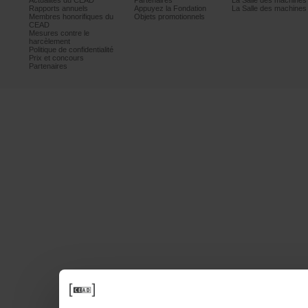
ActualitésduCEAD
Partenaires
LaSalledesmachine
Rapportsannuels
AppuyezlaFondation
LaSalledesmachine
Membreshonorifiquesdu
Objetspromotionnels
CEAD
Mesurescontrele
harcèlement
Politiquedeconfidentialité
Prixetconcours
Partenaires