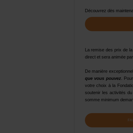
Découvrezdèsmaintenan
Laremisedesprixdel
directetseraaniméep
Demanièreexceptionne
quevouspouvez
.Pour
votrechoixàlaFondati
soutenirlesactivités
sommeminimumdemand
F