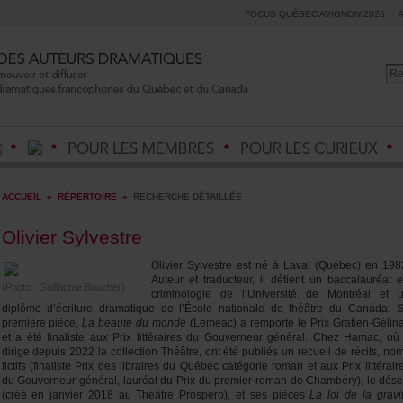
FOCUSQUÉBECAVIGNON2026
ACCUEIL
»
RÉPERTOIRE
»
RECHERCHEDÉTAILLÉE
OlivierSylvestre
OlivierSylvestreestnéàLaval(Québec)en198
Auteurettraducteur,ildétientunbaccalauréat
(Photo:GuillaumeBoucher)
criminologiedel’UniversitédeMontréalet
diplômed’écrituredramatiquedel’ÉcolenationaledethéâtreduCanada.
premièrepièce,
Labeautédumonde
(Leméac)aremportélePrixGratien-Gélin
etaétéfinalisteauxPrixlittérairesduGouverneurgénéral.ChezHamac,où
dirigedepuis2022lacollectionThéâtre,ontétépubliésunrecueilderécits,no
fictifs(finalistePrixdeslibrairesduQuébeccatégorieromanetauxPrixlittérair
duGouverneurgénéral,lauréatduPrixdupremierromandeChambéry),ledése
(crééenjanvier2018auThéâtreProspero),etsespièces
Laloidelagravi