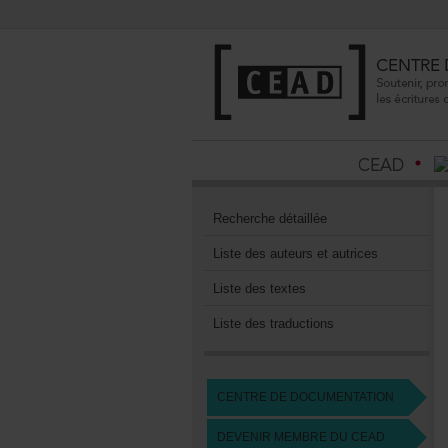
Recherchedétaillée
Listedesauteursetautrices
Listedestextes
Listedestraductions
CENTREDEDOCUMENTATION
DEVENIRMEMBREDUCEAD