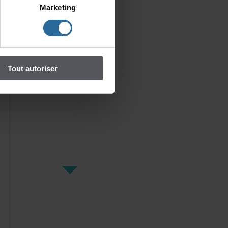
Marketing
Toutautoriser
Lessentinelles
MadameCatherine
préparesacl...