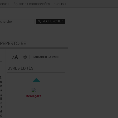
ACCUEIL
ÉQUIPEETCOORDONNÉES
ENGLISH
PARTAGERLAPAGE
LIVRESÉDITÉS
2.
en
un
Sa
as
Beaugars
il
ms
es
rt
té