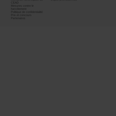
CEAD
Mesurescontrele
harcèlement
Politiquedeconfidentialité
Prixetconcours
Partenaires