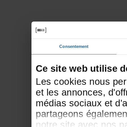
Consentement
Cesitewebutilised
Lescookiesnousperm
etlesannonces,d'offr
médiassociauxetd'a
partageonségalement
notresiteavecnosp