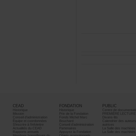
CEAD
FONDATION
PUBLIC
Historique
Historique
Centrededocumentati
Mission
PrixdelaFondation
PREMIÈRELECTURE
Conseild’administration
FondsMichelMarc
Divans-lits
Équipeetcoordonnées
Bouchard
Calendrierdesauteur
S’inscrireàl’infolettre
Conseild’administration
autrices
ActualitésduCEAD
Partenaires
LaSalledesmachine
Rapportsannuels
AppuyezlaFondation
LaSalledesmachine
Membreshonorifiquesdu
Objetspromotionnels