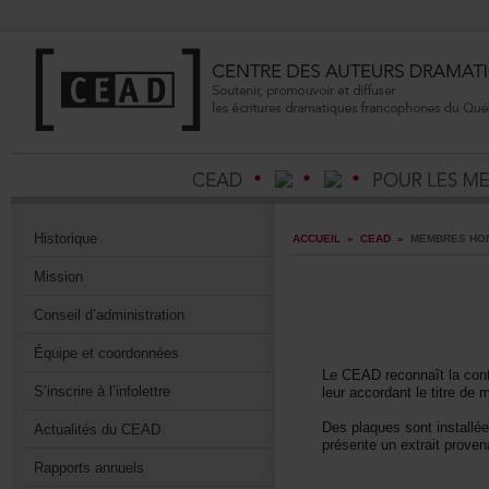
Historique
ACCUEIL
»
CEAD
»
MEMBRESHON
Mission
Conseild’administration
Équipeetcoordonnées
LeCEADreconnaîtlacontr
S’inscrireàl’infolettre
leuraccordantletitredem
Desplaquessontinstallé
ActualitésduCEAD
présenteunextraitprove
Rapportsannuels