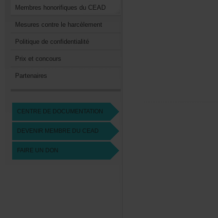
MembreshonorifiquesduCEAD
Mesurescontreleharcèlement
Politiquedeconfidentialité
Prixetconcours
Partenaires
CENTREDEDOCUMENTATION
DEVENIRMEMBREDUCEAD
FAIREUNDON