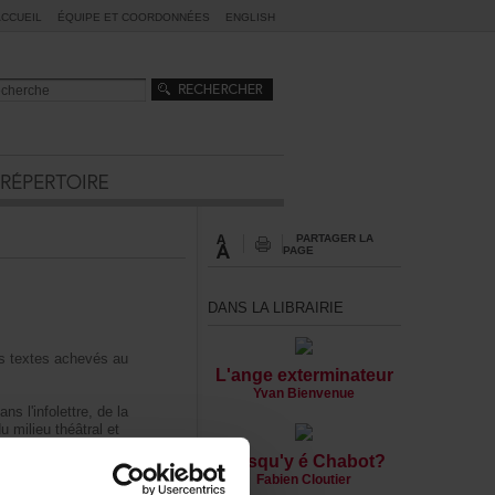
ACCUEIL
ÉQUIPEETCOORDONNÉES
ENGLISH
PARTAGERLA
PAGE
DANSLALIBRAIRIE
rstextesachevésau
L'angeexterminateur
YvanBienvenue
nsl'infolettre,dela
umilieuthéâtralet
cumentation.
Oùsqu'yéChabot?
FabienCloutier
doivents'assurerde