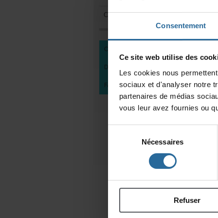
Comitésdemembres
Consentement
CENTREDEDOCUMENTATION
Cesitewebutilisedescooki
DEVENIRMEMBREDUCEAD
Lescookiesnouspermettentd
sociauxetd'analysernotret
FAIREUNDON
partenairesdemédiassociau
vousleuravezfourniesouqu'
Sélection
Nécessaires
du
consentement
Refuser