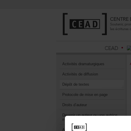
Activitésdramaturgiques
Activitésdediffusion
Dépôtdetextes
Protocoledemiseenpage
Droitsd’auteur
Devenirunauteurouuneautrice
membre
AvantagesmembreduCEAD