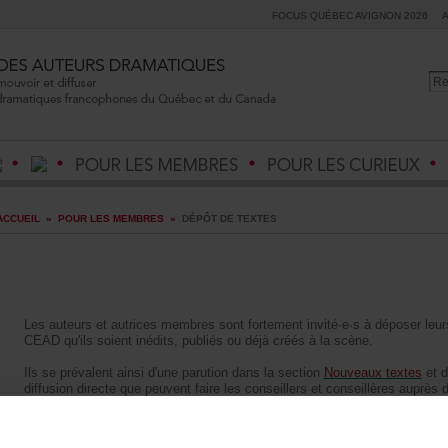
FOCUSQUÉBECAVIGNON2026
ACCUEIL
»
POURLESMEMBRES
»
DÉPÔTDETEXTES
Lesauteursetautricesmembressontfortementinvité·e·sàdéposerleu
CEADqu'ilssoientinédits,publiésoudéjàcréésàlascène.
Ilsseprévalentainsid'uneparutiondanslasection
Nouveauxtextes
etda
diffusiondirectequepeuventfairelesconseillersetconseillèresauprèsd
d'uneaccessibilitédeleurtextepourlegrandpublicgrâceaucentrededo
Lorsqu'ilsdéposentuntextenon-publié,lesauteursetautricesmembres