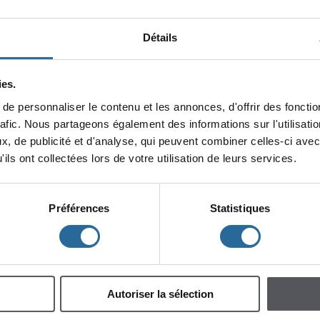
répondreau
protocoledemiseenpage
.Celui-ciassureàl'auteuroul'
standarddeprésentationquiconvientauxactivitésdediffusiondontilfer
sontexte,l'auteuroul'autricemembredoitenfaireparvenirunecopieél
Détails
d'unefichededépôtcomplétée.
Étape1
:
Remplirleformulaire
Étape2:Envoyezvotretextequirespectele
protocoledemiseenpag
es.
PDFaucentrededocumentationàl'adressesuivante:centre.de.doc
epersonnaliserlecontenuetlesannonces,d'offrirdesfonction
Attention
:
Vousdevezimpérativementrespecterleprotocoledemisee
rafic.Nouspartageonségalementdesinformationssurl'utilisat
formulairepourquevotretextesoitenregistréetdiffusé,mercidevotrec
x,depublicitéetd'analyse,quipeuventcombinercelles-ciavec
ilsontcollectéeslorsdevotreutilisationdeleursservices.
Préférences
Statistiques
Autoriserlasélection