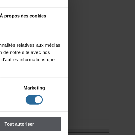
autriceetauCEADun
al'objet.Pourdéposer
ectroniqueaccompagnée
Àproposdescookies
e
enformatWordet
@cead.qc.ca.
nalitésrelativesauxmédias
npageetremplirle
iondenotresiteavecnos
ompréhension.
d'autresinformationsque
Marketing
Toutautoriser