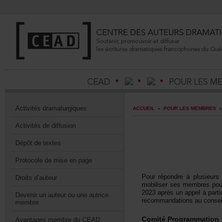
Activitésdramaturgiques
ACCUEIL
»
POURLESMEMBRES
Activitésdediffusion
Dépôtdetextes
Protocoledemiseenpage
Pourrépondreàplusieur
Droitsd’auteur
mobilisersesmembrespour
2023aprèsunappelàpartic
Devenirunauteurouuneautrice
recommandationsauconseild
membre
ComitéProgrammation
AvantagesmembreduCEAD