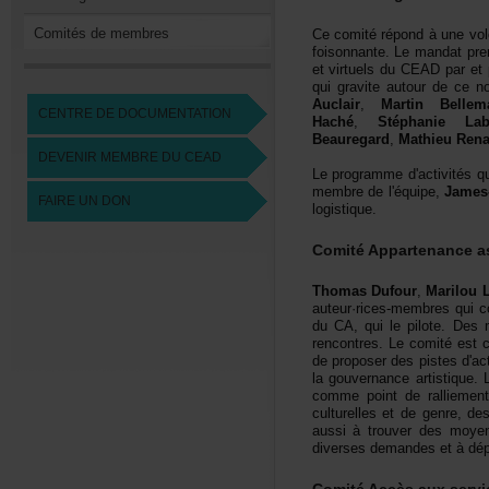
Comitésdemembres
Cecomitérépondàunevolo
foisonnante.Lemandatpre
etvirtuelsduCEADparetp
quigraviteautourdeceno
Auclair
,
MartinBellem
CENTREDEDOCUMENTATION
Haché
,
StéphanieLab
Beauregard
,
MathieuRen
DEVENIRMEMBREDUCEAD
Leprogrammed'activitésq
membredel'équipe,
James
FAIREUNDON
logistique.
ComitéAppartenanceas
ThomasDufour
,
MarilouL
auteur·rices-membresqu
duCA,quilepilote.Desme
rencontres.Lecomitéest
deproposerdespistesd'ac
lagouvernanceartistiq
commepointderalliementp
culturellesetdegenre,de
aussiàtrouverdesmoyen
diversesdemandesetàdépl