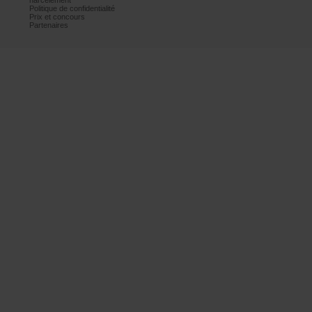
harcèlement
Politiquedeconfidentialité
Prixetconcours
Partenaires