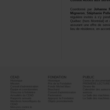
ComitéAccèsauxservic
Coordonnépar
JohanneP
Migneron
,
StéphaniePelle
régulièreinvitésàs'yjoi
Québec(horsMontréal)et
assurantuneoffredeserv
lieuderésidence,enacco
CEAD
FONDATION
PUBLIC
Historique
Historique
Centrededocumentati
Mission
PrixdelaFondation
PREMIÈRELECTURE
Conseild’administration
FondsMichelMarc
Divans-lits
Équipeetcoordonnées
Bouchard
Calendrierdesauteur
S’inscrireàl’infolettre
Conseild’administration
autrices
ActualitésduCEAD
Partenaires
LaSalledesmachine
Rapportsannuels
AppuyezlaFondation
LaSalledesmachine
Membreshonorifiquesdu
Objetspromotionnels
CEAD
Mesurescontrele