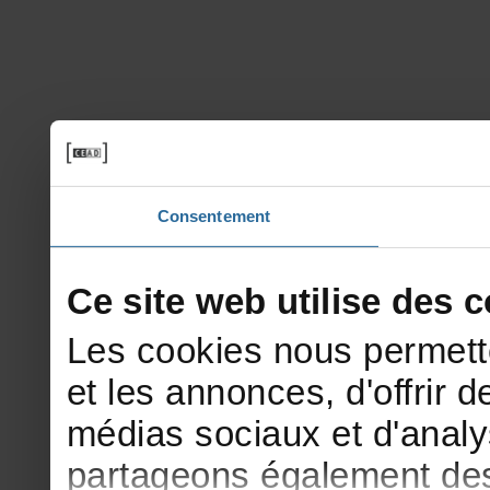
Consentement
Cesitewebutilisedesco
Lescookiesnouspermett
etlesannonces,d'offrirde
médiassociauxetd'analy
partageonségalementdesi