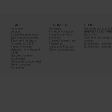
CEAD
FONDATION
PUBLIC
Historique
Historique
Centrededocumentati
Mission
PrixdelaFondation
PREMIÈRELECTURE
Conseild’administration
FondsMichelMarc
Divans-lits
Équipeetcoordonnées
Bouchard
Calendrierdesauteur
S’inscrireàl’infolettre
Conseild’administration
autrices
ActualitésduCEAD
Partenaires
LaSalledesmachine
Rapportsannuels
AppuyezlaFondation
LaSalledesmachine
Membreshonorifiquesdu
Objetspromotionnels
CEAD
Mesurescontrele
harcèlement
Politiquedeconfidentialité
Prixetconcours
Partenaires