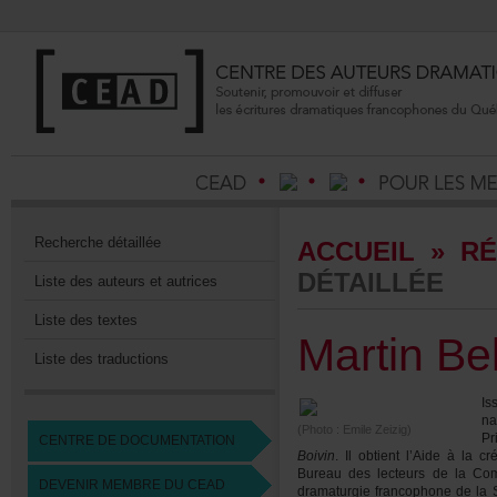
Recherchedétaillée
ACCUEIL
»
RÉ
DÉTAILLÉE
Listedesauteursetautrices
Listedestextes
MartinBe
Listedestraductions
I
na
(Photo:EmileZeizig)
Pr
CENTREDEDOCUMENTATION
Boivin
.Ilobtientl’Aideàla
BureaudeslecteursdelaComé
DEVENIRMEMBREDUCEAD
dramaturgiefrancophonedela