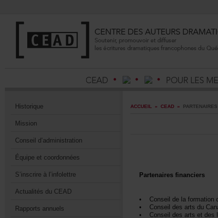
Historique
ACCUEIL
»
CEAD
»
PARTENAIRES
Mission
Conseild’administration
Équipeetcoordonnées
S’inscrireàl’infolettre
Partenairesfinanciers
ActualitésduCEAD
•Conseildelaformationc
•ConseildesartsduCan
Rapportsannuels
•Conseildesartsetdesl