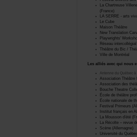
LaChartreuseVillen
(France)
LASERRE-artsviva
LeCube
MaisonThéâtre
NewTranslationCan
Playwrights'Worksh
Réseauintercollégi
ThéâtreduBic/Thé
VilledeMontréal
Lesalliésavecquinousen
AntenneduQuébecàB
AssociationThéât
Associationdesthé
BoucheTheatreColl
Écoledethéâtreprof
Écolenationaledet
FestivalPrimeurs(A
Institutfrançaisen
LaMoussond'été(Fr
LaRécolte–revuede
Scène(Allemagne)
UniversitéduQuéb