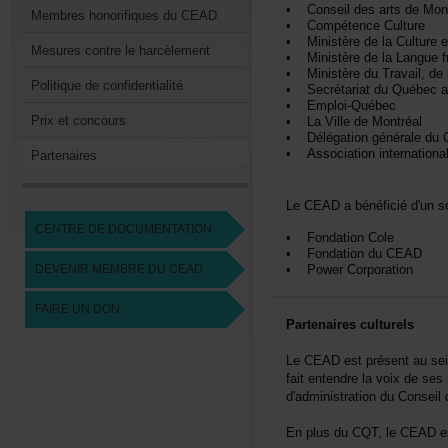
•ConseildesartsdeMont
MembreshonorifiquesduCEAD
•CompétenceCulture
•MinistèredelaCulture
Mesurescontreleharcèlement
•MinistèredelaLanguef
•MinistèreduTravail,del'
Politiquedeconfidentialité
•SecrétariatduQuébecau
•Emploi-Québec
Prixetconcours
•LaVilledeMontréal
•Délégationgénéraled
•Associationinternation
Partenaires
LeCEADabénéficiéd'unsou
CENTREDEDOCUMENTATION
•FondationCole
•FondationduCEAD
DEVENIRMEMBREDUCEAD
•PowerCorporation
FAIREUNDON
Partenairesculturels
LeCEADestprésentausein
faitentendrelavoixdeses
d'administrationduConse
EnplusduCQT,leCEADest