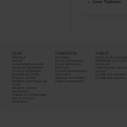
ZonesThéâtrales
CEAD
FONDATION
PUBLIC
Historique
Historique
Centrededocumentati
Mission
PrixdelaFondation
PREMIÈRELECTURE
Conseild’administration
FondsMichelMarc
Divans-lits
Équipeetcoordonnées
Bouchard
Calendrierdesauteur
S’inscrireàl’infolettre
Conseild’administration
autrices
ActualitésduCEAD
Partenaires
LaSalledesmachine
Rapportsannuels
AppuyezlaFondation
LaSalledesmachine
Membreshonorifiquesdu
Objetspromotionnels
CEAD
Mesurescontrele
harcèlement
Politiquedeconfidentialité
Prixetconcours
Partenaires