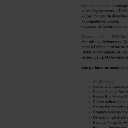
•Associationdescompagni
•LesVoyagements–Théâtr
•Coalitionpourladiversité
•CompétenceCulture;
•Conseildelaformationcont
Chaqueannée,leCEADtravai
desmilieuxthéâtrauxduQué
échoàl'intérieurmêmedum
l'écrituredramatique,aur
textes.LeCEADfavoriseau
Lespartenairesassociés
ArtisticFraud
Associationquébéc
BibliothèqueetArc
BonneBayMarineSt
Centreculturelfrans
CentreIntermondes
CreativeGrosMorn
Délégationgénéra
FestivalFringeSt-A
FestivalUniversde