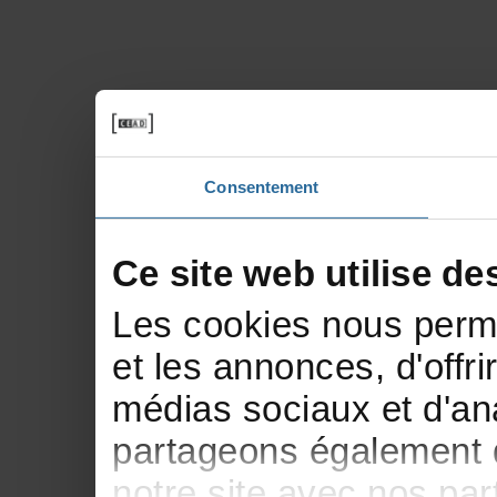
Consentement
Cesitewebutilisede
Lescookiesnousperme
etlesannonces,d'offri
médiassociauxetd'ana
partageonségalementde
notresiteavecnospar