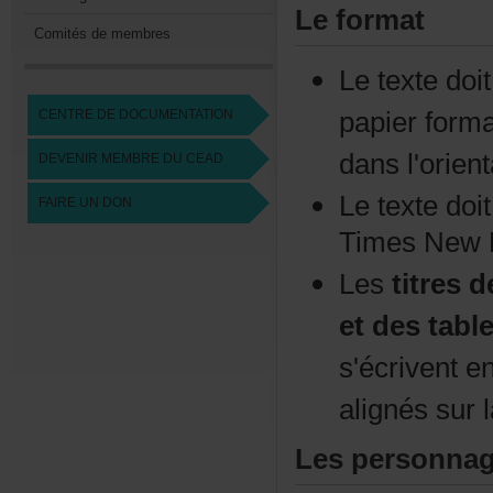
Leformat
Comitésdemembres
Letextedoi
CENTREDEDOCUMENTATION
papierform
dansl'orient
DEVENIRMEMBREDUCEAD
Letextedoi
FAIREUNDON
TimesNewR
Les
titres
etdestabl
s'écrivente
alignéssur
Lespersonna