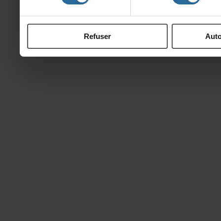
ontcollectéeslorsdevotre
Refuser
Auto