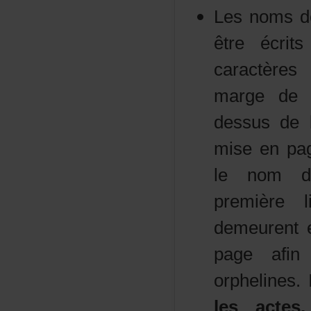
Lesnomsde
êtreécri
caractère
margedeg
dessusdel
miseenpag
lenomdu
première
demeuren
pageafin
orpheline
les
acte