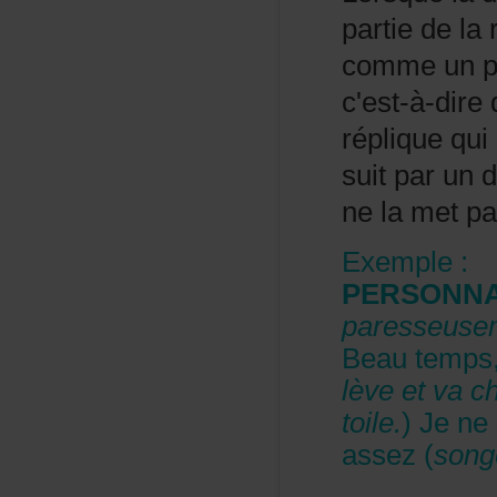
partiedelar
commeunpa
c'est-à-dir
répliquequ
suitparun
nelametpas
Exemple:
PERSONN
paresseuse
Beautemps,
lèveetvach
toile.
)Jenes
assez(
song