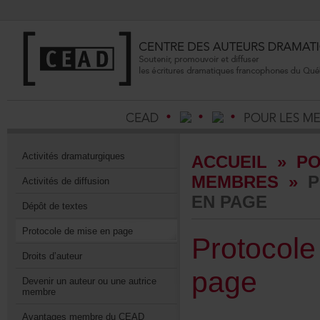
Activitésdramaturgiques
ACCUEIL
»
P
MEMBRES
»
P
Activitésdediffusion
ENPAGE
Dépôtdetextes
Protocoledemiseenpage
Protoco
Droitsd’auteur
page
Devenirunauteurouuneautrice
membre
AvantagesmembreduCEAD