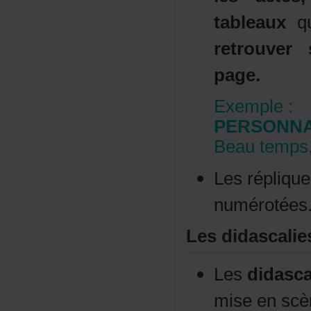
tableaux
q
retrouve
page.
Exemple:
PERSONN
Beautemps,
Lesrépliqu
numérotées
Lesdidascalie
Les
didasca
miseenscèn