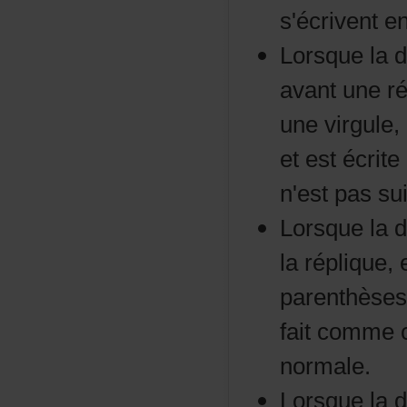
s'écriventen
Lorsquelad
avantunerép
unevirgule
etestécrit
n'estpassu
Lorsquelad
laréplique,
parenthèse
faitcommec
normale.
Lorsquelad