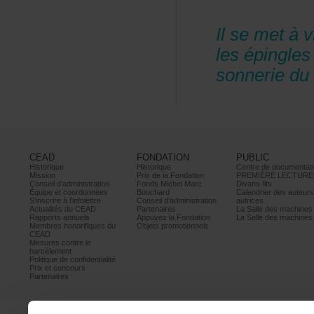
Ilsemetàv
lesépingle
sonneriedut
CEAD
FONDATION
PUBLIC
Historique
Historique
Centrededocumentati
Mission
PrixdelaFondation
PREMIÈRELECTURE
Conseild’administration
FondsMichelMarc
Divans-lits
Équipeetcoordonnées
Bouchard
Calendrierdesauteur
S’inscrireàl’infolettre
Conseild’administration
autrices
ActualitésduCEAD
Partenaires
LaSalledesmachine
Rapportsannuels
AppuyezlaFondation
LaSalledesmachine
Membreshonorifiquesdu
Objetspromotionnels
CEAD
Mesurescontrele
harcèlement
Politiquedeconfidentialité
Prixetconcours
Partenaires