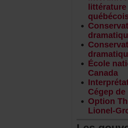
littératur
québécoi
Conservat
dramatiq
Conservat
dramatiq
Écolenat
Canada
Interpréta
CégepdeS
OptionTh
Lionel-Gr
Lesgouv