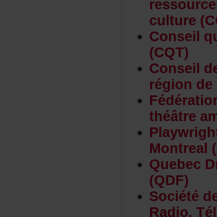
ressourc
culture(
Conseilq
(CQT)
Conseild
régiond
Fédérati
théâtrea
Playwrig
Montreal
QuebecDr
(QDF)
Sociétéd
Radio,Té