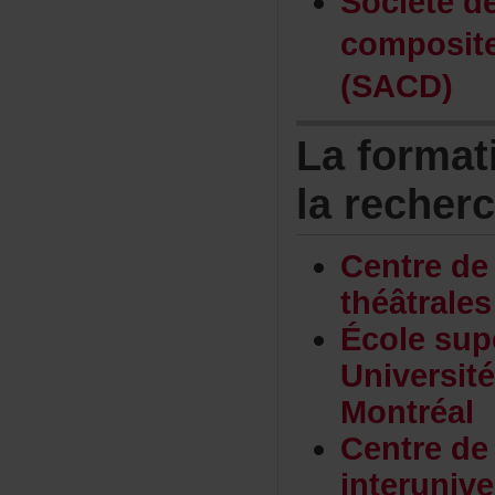
Sociétéd
composit
(SACD)
Laformat
larecher
Centrede
théâtrale
Écolesup
Universi
Montréal
Centrede
interunive