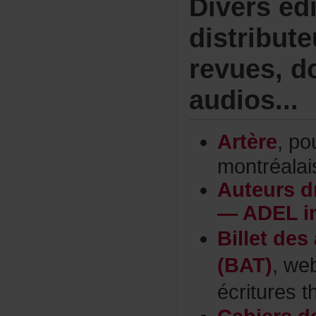
Diversédi
distribut
revues,d
audios...
Artère
,pou
montréalai
Auteursd
—ADELin
Billetdes
(BAT)
,we
écriturest