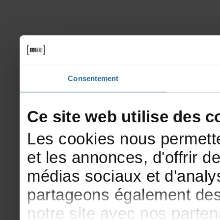
Consentement
Cesitewebutilisedesco
Lescookiesnouspermette
etlesannonces,d'offrirde
médiassociauxetd'analys
partageonségalementdesi
notresiteavecnosparte