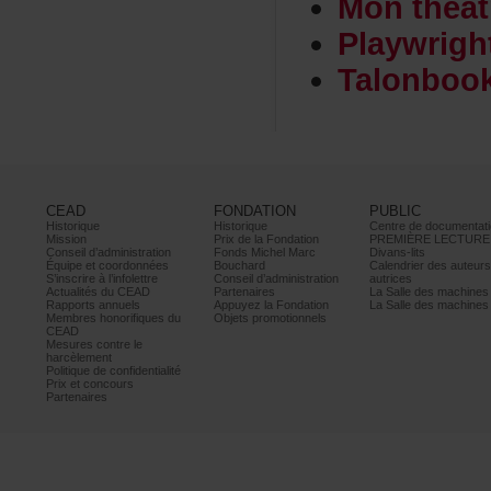
Monthéât
Playwrig
Talonboo
CEAD
FONDATION
PUBLIC
Historique
Historique
Centrededocumentati
Mission
PrixdelaFondation
PREMIÈRELECTURE
Conseild’administration
FondsMichelMarc
Divans-lits
Équipeetcoordonnées
Bouchard
Calendrierdesauteur
S’inscrireàl’infolettre
Conseild’administration
autrices
ActualitésduCEAD
Partenaires
LaSalledesmachine
Rapportsannuels
AppuyezlaFondation
LaSalledesmachine
Membreshonorifiquesdu
Objetspromotionnels
CEAD
Mesurescontrele
harcèlement
Politiquedeconfidentialité
Prixetconcours
Partenaires