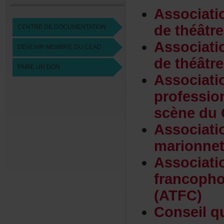
Associat
dethéâtr
CENTREDEDOCUMENTATION
Associat
DEVENIRMEMBREDUCEAD
dethéâtr
FAIREUNDON
Associat
professi
scènedu
Associat
marionne
Associat
francoph
(ATFC)
Conseilq