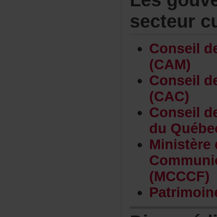
secteurcu
Conseild
(CAM)
Conseild
(CAC)
Conseild
duQuébe
Ministèr
Communi
(MCCCF)
Patrimoi