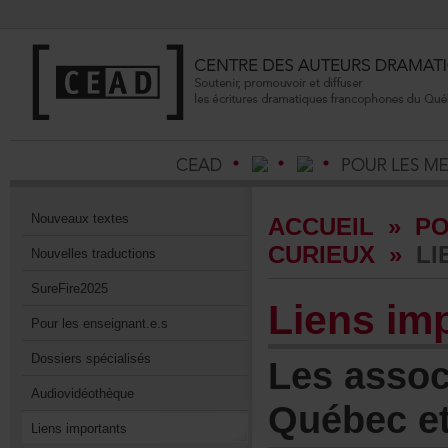
Nouveauxtextes
ACCUEIL
»
P
CURIEUX
»
LI
Nouvellestraductions
SureFire2025
Liensimp
Pourlesenseignant.e.s
Dossiersspécialisés
Lesassoc
Audiovidéothèque
Québece
Liensimportants