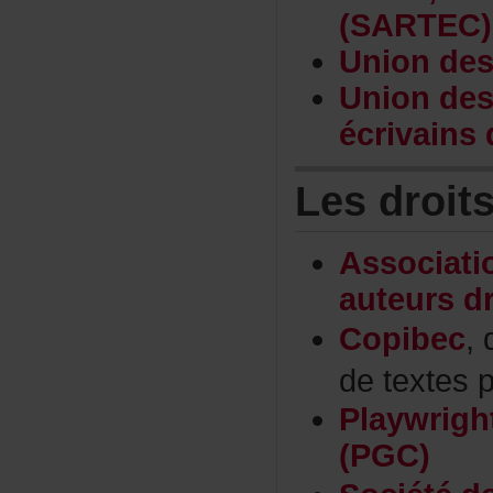
(SARTEC)
Uniondes
Uniondes
écrivain
Lesdroit
Associat
auteursd
Copibec
,
detextes
Playwrig
(PGC)