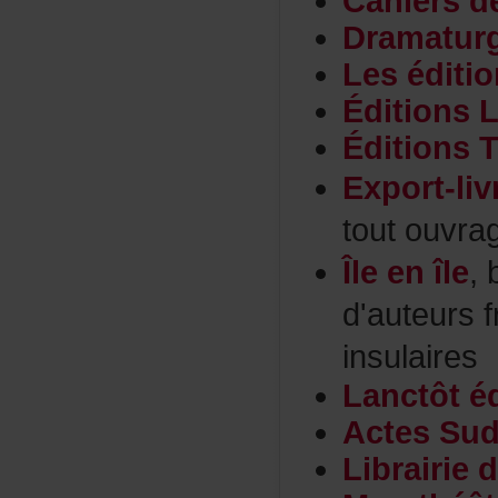
Cahiersd
Dramatur
Leséditi
Éditions
ÉditionsT
Export-liv
toutouvr
Îleenîle
,
d'auteurs
insulaires
Lanctôtéd
ActesSud
Librairi