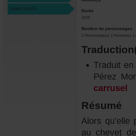
FAIREUNDON
Durée
1h20
Nombredepersonnages
1Personnage(s),1Femme(s),1A
Traduction
Traduite
PérezMor
carrusel
Résumé
Alorsqu'elle
auchevetd