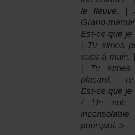
lefleuve.|J
Grand-mam
Est-cequeje
|Tuaimespo
sacsàmain.
|Tuaimes
placard.|T
Est-cequeje
/Unsoirt
inconsolabl
pourquoi.»