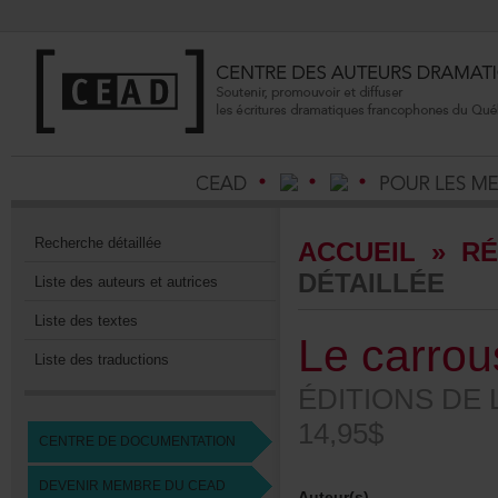
Recherchedétaillée
ACCUEIL
»
RÉ
DÉTAILLÉE
Listedesauteursetautrices
Listedestextes
Lecarrou
Listedestraductions
ÉDITIONSDE
14,95$
CENTREDEDOCUMENTATION
DEVENIRMEMBREDUCEAD
Auteur(s)