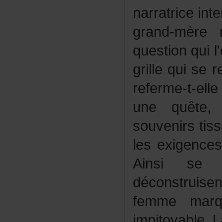
narratricein
grand-mèr
questionquil
grillequise
referme-t-e
unequête
souvenirsti
lesexigence
Ainsisec
déconstruis
femmemar
impitoyable.L