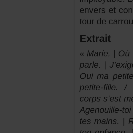
enversetcon
tourdecarrou
Extrait
«Marie.|Oùe
parle.|J'ex
Ouimapetite
petite-fill
corpss'estm
Agenouille-to
tesmains.|Ra
tonenfance.