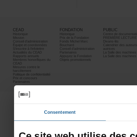
CEAD
FONDATION
PUBLIC
Historique
Historique
Centrededocumentati
Mission
PrixdelaFondation
PREMIÈRELECTURE
Conseild’administration
FondsMichelMarc
Divans-lits
Équipeetcoordonnées
Bouchard
Calendrierdesauteur
S’inscrireàl’infolettre
Conseild’administration
autrices
ActualitésduCEAD
Partenaires
LaSalledesmachine
Rapportsannuels
AppuyezlaFondation
LaSalledesmachine
Membreshonorifiquesdu
Objetspromotionnels
CEAD
Mesurescontrele
harcèlement
Politiquedeconfidentialité
Prixetconcours
Partenaires
Consentement
Cesitewebutilisedesco