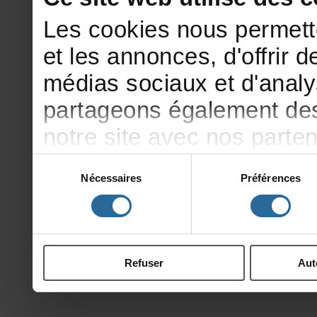
Lescookiesnouspermett
etlesannonces,d'offrirde
médiassociauxetd'analy
partageonségalementdesi
notresiteavecnosparte
publicitéetd'analyse,qu
Sélection
Nécessaires
Préférences
du
d'autresinformationsqu
consentement
ontcollectéeslorsdevotr
Refuser
Aut