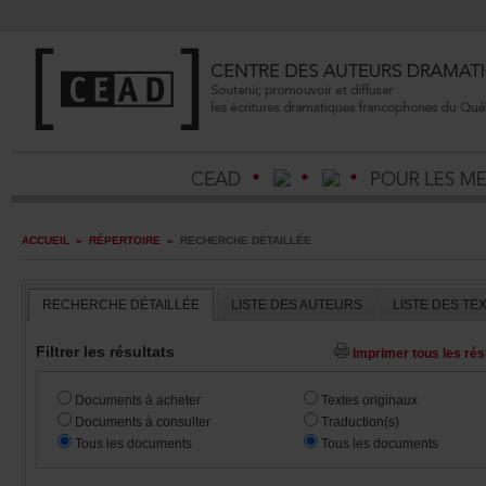
ACCUEIL
»
RÉPERTOIRE
»
RECHERCHEDÉTAILLÉE
RECHERCHEDÉTAILLÉE
LISTEDESAUTEURS
LISTEDESTE
Filtrerlesrésultats
Imprimertouslesrésu
Documentsàacheter
Textesoriginaux
Documentsàconsulter
Traduction(s)
Touslesdocuments
Touslesdocuments