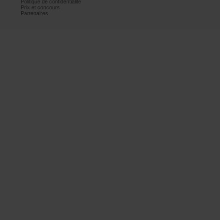
Politiquedeconfidentialité
Prixetconcours
Partenaires