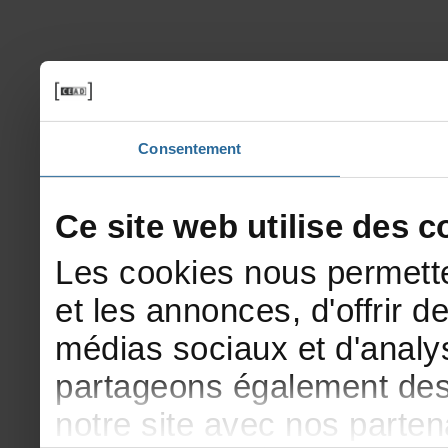
Consentement
Cesitewebutilisedesco
Lescookiesnouspermette
etlesannonces,d'offrirde
médiassociauxetd'analys
partageonségalementdesi
notresiteavecnosparte