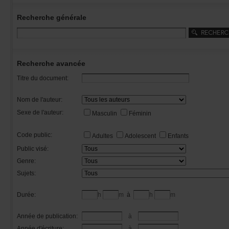
Recherchegénérale
Rechercheavancée
Titredudocument:
Nomdel'auteur:
Sexedel'auteur:
Masculin
Féminin
Codepublic:
Adultes
Adolescent
Enfants
Publicvisé:
Genre:
Sujets:
Durée:
h
m
à
h
m
Annéedepublication:
à
Annéed'écriture:
à