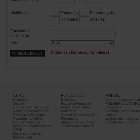
Distribution:
Femme(s)
Personnage(s)
Homme(s)
Acteur(s)
Particularités
distribution:
Prix:
[Viderleschampsduformulaire]
CEAD
FONDATION
PUBLIC
Historique
Historique
Centrededocumentati
Mission
PrixdelaFondation
PREMIÈRELECTURE
Conseild’administration
FondsMichelMarc
Divans-lits
Équipeetcoordonnées
Bouchard
Calendrierdesauteur
S’inscrireàl’infolettre
Conseild’administration
autrices
ActualitésduCEAD
Partenaires
LaSalledesmachine
Rapportsannuels
AppuyezlaFondation
LaSalledesmachine
Membreshonorifiquesdu
Objetspromotionnels
CEAD
Mesurescontrele
harcèlement