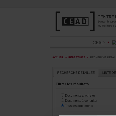
ACCUEIL
»
RÉPERTOIRE
»
RECHERCHEDÉTAI
RECHERCHEDÉTAILLÉE
LISTED
Filtrerlesrésultats
Documentsàacheter
Documentsàconsulter
Touslesdocuments