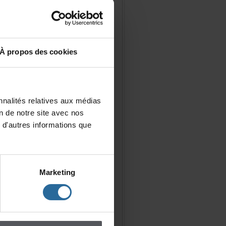
Àproposdescookies
nalitésrelativesauxmédias
iondenotresiteavecnos
d'autresinformationsque
Marketing