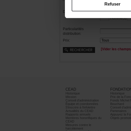
Refuser
Distribution:
Femme(s)
Homme(s)
Particularités
distribution:
Prix:
[Viderleschamps
CEAD
FONDATIO
Historique
Historique
Mission
PrixdelaFond
Conseild’administration
FondsMichel
Équipeetcoordonnées
Bouchard
S’inscrireàl’infolettre
Conseild’admin
ActualitésduCEAD
Partenaires
Rapportsannuels
AppuyezlaFon
Membreshonorifiquesdu
Objetspromoti
CEAD
Mesurescontrele
harcèlement