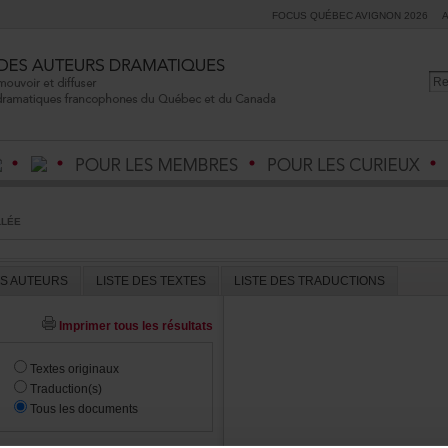
FOCUSQUÉBECAVIGNON2026
LLÉE
ESAUTEURS
LISTEDESTEXTES
LISTEDESTRADUCTIONS
Imprimertouslesrésultats
Textesoriginaux
Traduction(s)
Touslesdocuments