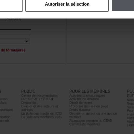
Autoriserlasélection
Personnage(s)
Acteur(s)
duformulaire]
N
PUBLIC
POURLESMEMBRES
PO
Centrededocumentation
Activitésdramaturgiques
CU
ation
PREMIÈRELECTURE
Activitésdediffusion
Nouv
Marc
Divans-lits
Dépôtdetextes
Nouv
Calendrierdesauteurset
Protocoledemiseenpage
Sure
istration
autrices
Droitsd’auteur
Pour
LaSalledesmachines2022
Devenirunauteurouuneautrice
ense
dation
LaSalledesmachines2021
membre
Doss
onnels
AvantagesmembreduCEAD
Audi
Comitésdemembres
Lien