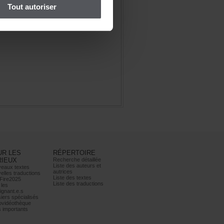
Toutautoriser
URLES
RÉPERTOIRE
RIEUX
Recherchedétaillée
Listedesauteurset
eauxtextes
autrices
ellestraductions
Listedestextes
Fire2025
Listedestraductions
les
ignant.e.s
iersspécialisés
ovidéothèque
simportants