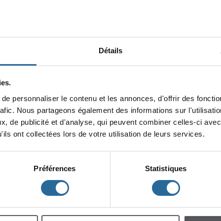
Détails
es.
epersonnaliserlecontenuetlesannonces,d'offrirdesfonction
minin
rafic.Nouspartageonségalementdesinformationssurl'utilisat
x,depublicitéetd'analyse,quipeuventcombinercelles-ciavec
lescent
Enfants
ilsontcollectéeslorsdevotreutilisationdeleursservices.
Préférences
Statistiques
h
m
à
à