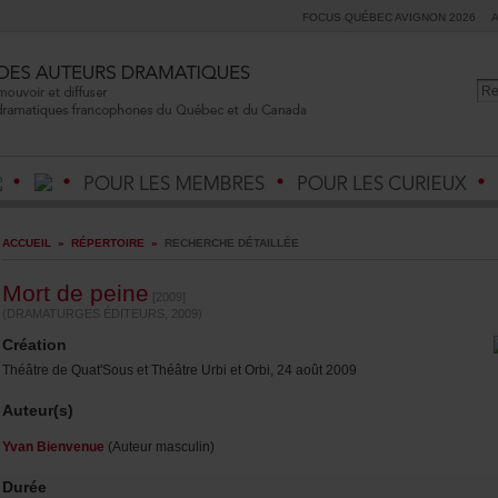
FOCUSQUÉBECAVIGNON2026
ACCUEIL
»
RÉPERTOIRE
»
RECHERCHEDÉTAILLÉE
Mortdepeine
[2009]
(DRAMATURGESÉDITEURS,2009)
Création
ThéâtredeQuat'SousetThéâtreUrbietOrbi,24août2009
Auteur(s)
YvanBienvenue
(Auteurmasculin)
Durée