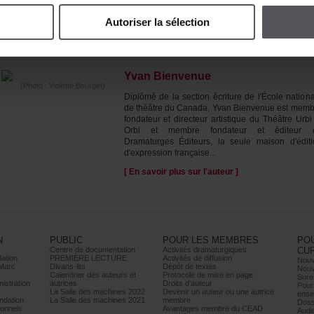
Autoriserlasélection
ÀPROPOSDE(S)L'AUTEUR(S)
YvanBienvenue
(Photo:VioletteBourget)
Diplômédelasectionécrituredel'Écolenationa
dethéâtreduCanada,YvanBienvenueestmemb
fondateuretdirecteurartistiqueduThéâtreUrbi
Orbietmembrefondateuretéditeur
DramaturgesÉditeurs,laseulemaisond'éditi
d'expressionfrançaise...
[Ensavoirplussurl'auteur]
N
PUBLIC
POURLESMEMBRES
PO
Centrededocumentation
Activitésdramaturgiques
CU
ation
PREMIÈRELECTURE
Activitésdediffusion
Nouv
Marc
Divans-lits
Dépôtdetextes
Nouv
Calendrierdesauteurset
Protocoledemiseenpage
Sure
istration
autrices
Droitsd’auteur
Pour
LaSalledesmachines2022
Devenirunauteurouuneautrice
ense
dation
LaSalledesmachines2021
membre
Doss
onnels
AvantagesmembreduCEAD
Audi