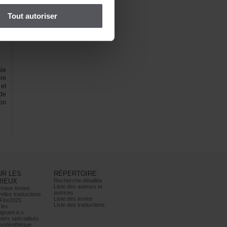
Toutautoriser
le
re
et
de
on
URLES
RÉPERTOIRE
RIEUX
Recherchedétaillée
Listedesauteurset
eauxtextes
autrices
ellestraductions
Listedestextes
Fire2025
Listedestraductions
les
ignant.e.s
iersspécialisés
ovidéothèque