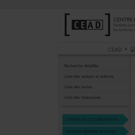
Recherchedétaillée
Listedesauteursetautrices
Listedestextes
Listedestraductions
CENTREDEDOCUMENTATION
DEVENIRMEMBREDUCEAD