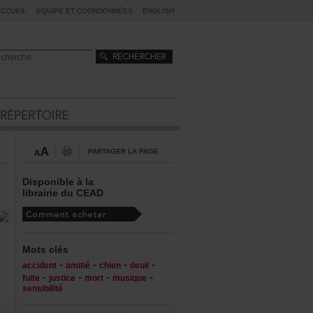
ACCUEIL
ÉQUIPEETCOORDONNÉES
ENGLISH
PARTAGERLAPAGE
Disponibleàla
librairieduCEAD
Motsclés
-
-
-
-
accident
amitié
chien
deuil
-
-
-
-
fuite
justice
mort
musique
sensibilité