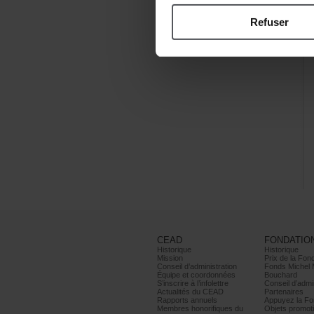
Refuser
CEAD
FONDATIO
Historique
Historique
Mission
PrixdelaFond
Conseild’administration
FondsMichel
Équipeetcoordonnées
Bouchard
S’inscrireàl’infolettre
Conseild’admin
ActualitésduCEAD
Partenaires
Rapportsannuels
AppuyezlaFon
Membreshonorifiquesdu
Objetspromoti