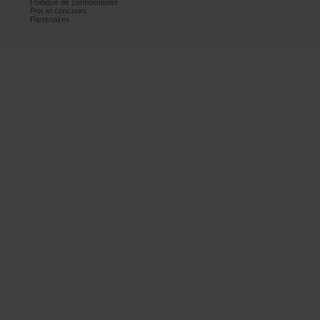
Politiquedeconfidentialité
Prixetconcours
Partenaires