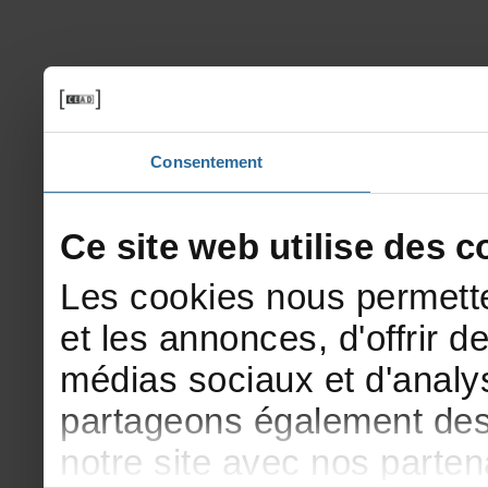
Consentement
Cesitewebutilisedesco
Lescookiesnouspermette
etlesannonces,d'offrirde
médiassociauxetd'analys
partageonségalementdesi
notresiteavecnosparte