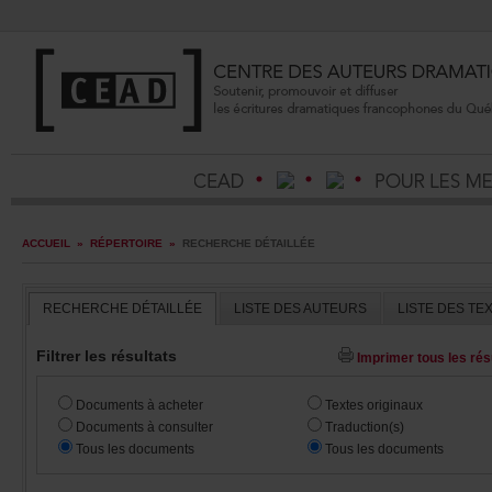
ACCUEIL
»
RÉPERTOIRE
»
RECHERCHEDÉTAILLÉE
RECHERCHEDÉTAILLÉE
LISTEDESAUTEURS
LISTEDESTE
Filtrerlesrésultats
Imprimertouslesrésu
Documentsàacheter
Textesoriginaux
Documentsàconsulter
Traduction(s)
Touslesdocuments
Touslesdocuments