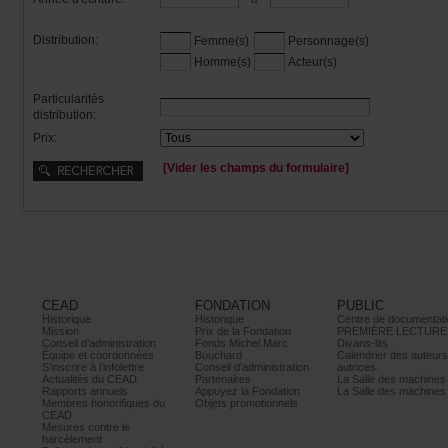
Distribution:
Femme(s)
Personnage(s)
Homme(s)
Acteur(s)
Particularités
distribution:
Prix:
[Viderleschampsduformulaire]
CEAD
FONDATION
PUBLIC
Historique
Historique
Centrededocumentati
Mission
PrixdelaFondation
PREMIÈRELECTURE
Conseild’administration
FondsMichelMarc
Divans-lits
Équipeetcoordonnées
Bouchard
Calendrierdesauteur
S’inscrireàl’infolettre
Conseild’administration
autrices
ActualitésduCEAD
Partenaires
LaSalledesmachine
Rapportsannuels
AppuyezlaFondation
LaSalledesmachine
Membreshonorifiquesdu
Objetspromotionnels
CEAD
Mesurescontrele
harcèlement