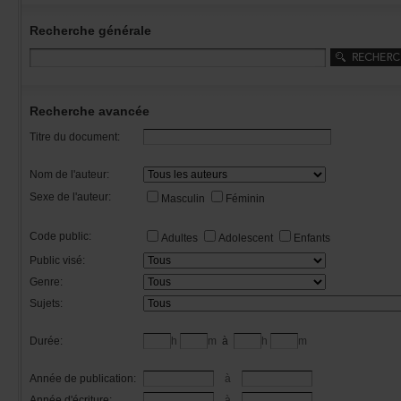
Recherchegénérale
Rechercheavancée
Titredudocument:
Nomdel'auteur:
Sexedel'auteur:
Masculin
Féminin
Codepublic:
Adultes
Adolescent
Enfants
Publicvisé:
Genre:
Sujets:
Durée:
h
m
à
h
m
Annéedepublication:
à
Annéed'écriture:
à