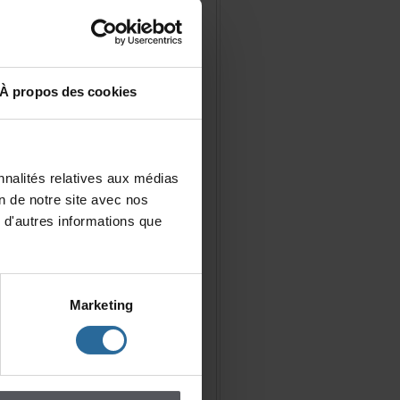
Àproposdescookies
nalitésrelativesauxmédias
iondenotresiteavecnos
d'autresinformationsque
Marketing