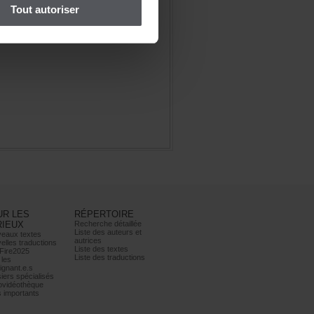
Toutautoriser
URLES
RÉPERTOIRE
RIEUX
Recherchedétaillée
Listedesauteurset
eauxtextes
autrices
ellestraductions
Listedestextes
Fire2025
Listedestraductions
les
ignant.e.s
iersspécialisés
ovidéothèque
simportants