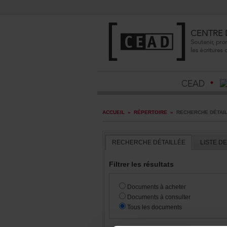
ACCUEIL
»
RÉPERTOIRE
»
RECHERCHEDÉTAI
RECHERCHEDÉTAILLÉE
LISTED
Filtrerlesrésultats
Documentsàacheter
Documentsàconsulter
Touslesdocuments