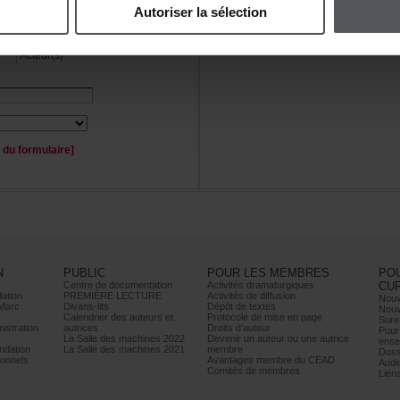
Autoriserlasélection
Personnage(s)
Acteur(s)
duformulaire]
N
PUBLIC
POURLESMEMBRES
PO
Centrededocumentation
Activitésdramaturgiques
CU
ation
PREMIÈRELECTURE
Activitésdediffusion
Nouv
Marc
Divans-lits
Dépôtdetextes
Nouv
Calendrierdesauteurset
Protocoledemiseenpage
Sure
istration
autrices
Droitsd’auteur
Pour
LaSalledesmachines2022
Devenirunauteurouuneautrice
ense
dation
LaSalledesmachines2021
membre
Doss
onnels
AvantagesmembreduCEAD
Audi
Comitésdemembres
Lien