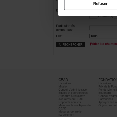
Refuser
Distribution:
Femme(s)
Homme(s)
Particularités
distribution:
Prix:
[Viderleschamps
CEAD
FONDATIO
Historique
Historique
Mission
PrixdelaFond
Conseild’administration
FondsMichel
Équipeetcoordonnées
Bouchard
S’inscrireàl’infolettre
Conseild’admin
ActualitésduCEAD
Partenaires
Rapportsannuels
AppuyezlaFon
Membreshonorifiquesdu
Objetspromoti
CEAD
Mesurescontrele
harcèlement