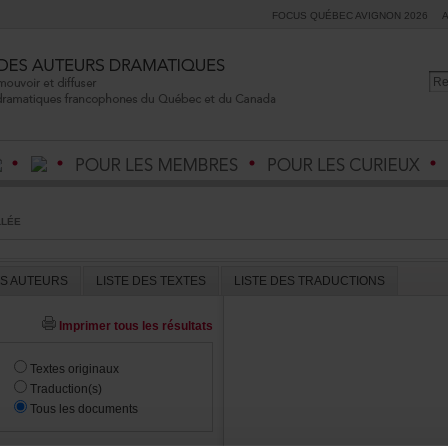
FOCUSQUÉBECAVIGNON2026
LLÉE
ESAUTEURS
LISTEDESTEXTES
LISTEDESTRADUCTIONS
Imprimertouslesrésultats
Textesoriginaux
Traduction(s)
Touslesdocuments