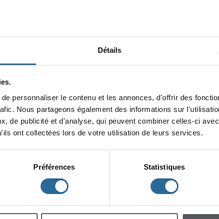
Détails
es.
epersonnaliserlecontenuetlesannonces,d'offrirdesfonction
minin
rafic.Nouspartageonségalementdesinformationssurl'utilisat
x,depublicitéetd'analyse,quipeuventcombinercelles-ciavec
lescent
Enfants
ilsontcollectéeslorsdevotreutilisationdeleursservices.
Préférences
Statistiques
h
m
à
à