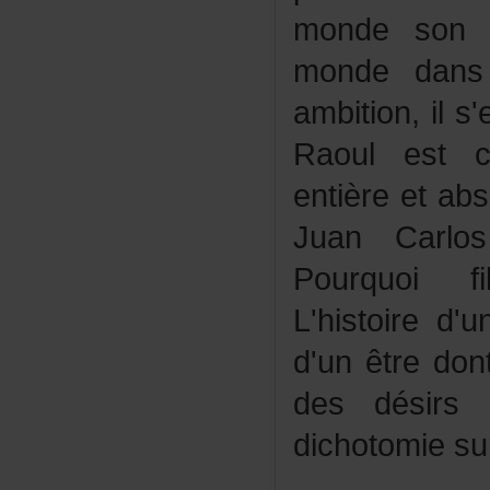
mondesons
mondedans
ambition,il
Raoulestc
entièreetabs
JuanCarlo
Pourquoif
L'histoired
d'unêtredon
desdésirs
dichotomiesu