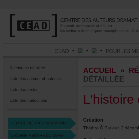
Recherchedétaillée
ACCUEIL
»
RÉ
DÉTAILLÉE
Listedesauteursetautrices
Listedestextes
L'histoir
Listedestraductions
Création
CENTREDEDOCUMENTATION
ThéâtreÔParleur,2décem
DEVENIRMEMBREDUCEAD