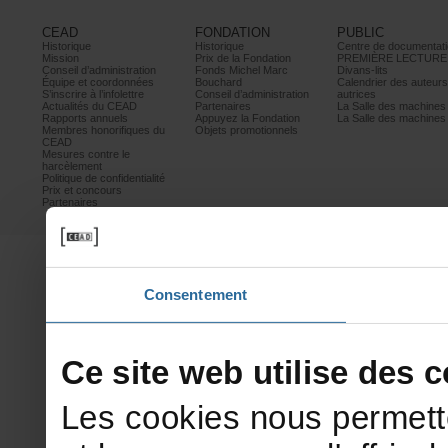
CEAD
FONDATION
PUBLIC
Historique
Historique
Centrededocumentati
Mission
PrixdelaFondation
PREMIÈRELECTURE
Conseild’administration
FondsMichelMarc
Divans-lits
Équipeetcoordonnées
Bouchard
Calendrierdesauteur
S’inscrireàl’infolettre
Conseild’administration
autrices
ActualitésduCEAD
Partenaires
LaSalledesmachine
Rapportsannuels
AppuyezlaFondation
LaSalledesmachine
Membreshonorifiquesdu
Objetspromotionnels
CEAD
Mesurescontrele
harcèlement
Politiquedeconfidentialité
Prixetconcours
Partenaires
Consentement
Cesitewebutilisedesco
Lescookiesnouspermett