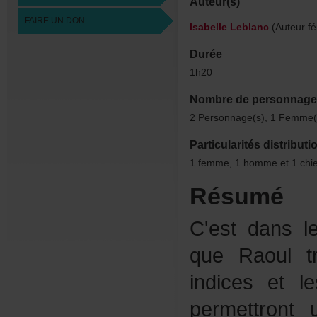
Auteur(s)
FAIREUNDON
IsabelleLeblanc
(Auteurfé
Durée
1h20
Nombredepersonnage
2Personnage(s),1Femme(
Particularitésdistributi
1femme,1hommeet1chi
Résumé
C'estdansl
queRaoultr
indicesetl
permettron