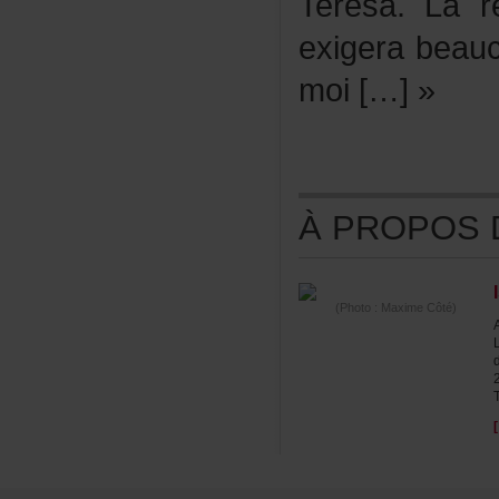
Teresa.Laré
exigerabea
moi[…]»
ÀPROPOSDE
(Photo:MaximeCôté)