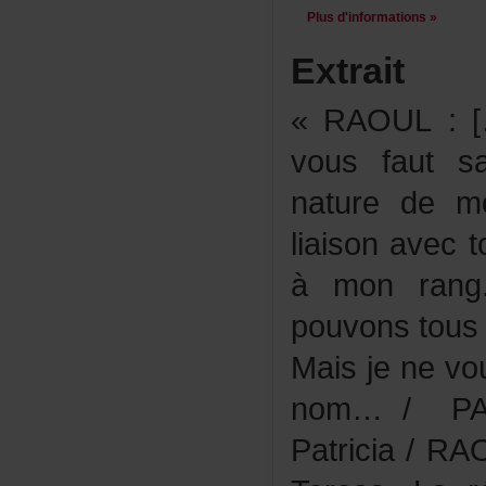
Plusd'informations»
Extrait
«RAOUL:[…]
vousfauts
naturedemo
liaisonavect
àmonrang.
pouvonstous
Maisjenevo
nom…/PATR
Patricia/RA