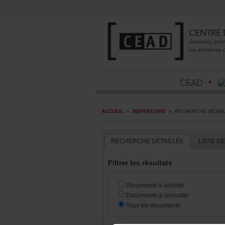
ACCUEIL
»
RÉPERTOIRE
»
RECHERCHEDÉTAI
RECHERCHEDÉTAILLÉE
LISTED
Filtrerlesrésultats
Documentsàacheter
Documentsàconsulter
Touslesdocuments