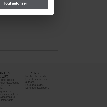
Toutautoriser
URLES
RÉPERTOIRE
RIEUX
Recherchedétaillée
Listedesauteurset
eauxtextes
autrices
ellestraductions
Listedestextes
Fire2025
Listedestraductions
les
ignant.e.s
iersspécialisés
ovidéothèque
simportants