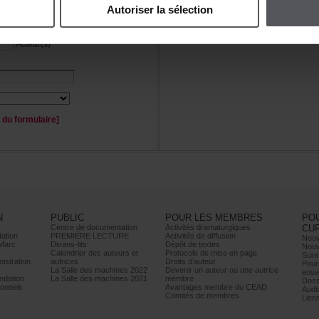
Autoriserlasélection
Personnage(s)
Acteur(s)
duformulaire]
N
PUBLIC
POURLESMEMBRES
PO
Centrededocumentation
Activitésdramaturgiques
CU
ation
PREMIÈRELECTURE
Activitésdediffusion
Nouv
Marc
Divans-lits
Dépôtdetextes
Nouv
Calendrierdesauteurset
Protocoledemiseenpage
Sure
istration
autrices
Droitsd’auteur
Pour
LaSalledesmachines2022
Devenirunauteurouuneautrice
ense
dation
LaSalledesmachines2021
membre
Doss
onnels
AvantagesmembreduCEAD
Audi
Comitésdemembres
Lien