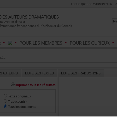
FOCUSQUÉBECAVIGNON2026
LLÉE
ESAUTEURS
LISTEDESTEXTES
LISTEDESTRADUCTIONS
Imprimertouslesrésultats
Textesoriginaux
Traduction(s)
Touslesdocuments