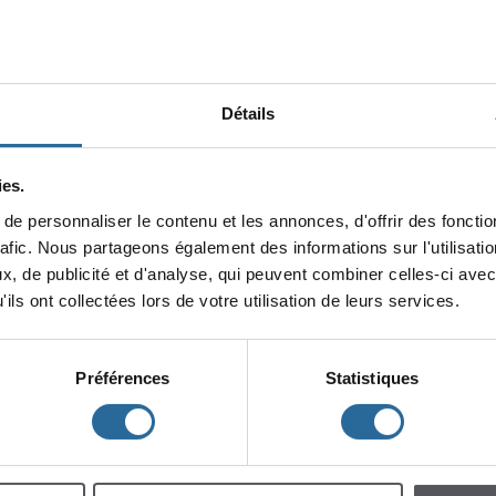
Détails
es.
epersonnaliserlecontenuetlesannonces,d'offrirdesfonction
minin
rafic.Nouspartageonségalementdesinformationssurl'utilisat
x,depublicitéetd'analyse,quipeuventcombinercelles-ciavec
lescent
Enfants
ilsontcollectéeslorsdevotreutilisationdeleursservices.
Préférences
Statistiques
h
m
à
à