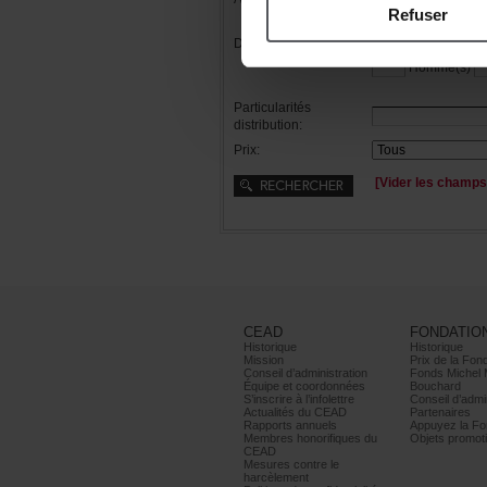
Refuser
Distribution:
Femme(s)
Homme(s)
Particularités
distribution:
Prix:
[Viderleschamps
CEAD
FONDATIO
Historique
Historique
Mission
PrixdelaFond
Conseild’administration
FondsMichel
Équipeetcoordonnées
Bouchard
S’inscrireàl’infolettre
Conseild’admin
ActualitésduCEAD
Partenaires
Rapportsannuels
AppuyezlaFon
Membreshonorifiquesdu
Objetspromoti
CEAD
Mesurescontrele
harcèlement