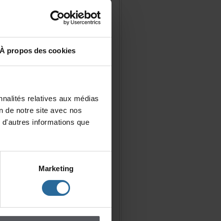
Àproposdescookies
nalitésrelativesauxmédias
iondenotresiteavecnos
d'autresinformationsque
Marketing