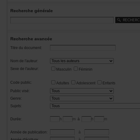
Recherchegénérale
Rechercheavancée
Titredudocument:
Nomdel'auteur:
Sexedel'auteur:
Masculin
Féminin
Codepublic:
Adultes
Adolescent
Enfants
Publicvisé:
Genre:
Sujets:
Durée:
h
m
à
h
m
Annéedepublication:
à
Annéed'écriture:
à