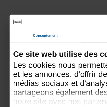
Consentement
Cesitewebutilisedesco
Lescookiesnouspermette
etlesannonces,d'offrirde
médiassociauxetd'analys
partageonségalementdesi
notresiteavecnosparte