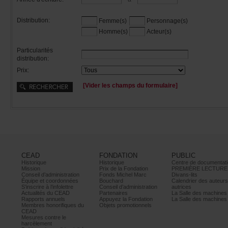
Distribution:
Femme(s)
Personnage(s)
Homme(s)
Acteur(s)
Particularités
distribution:
Prix:
[Viderleschampsduformulaire]
CEAD
FONDATION
PUBLIC
Historique
Historique
Centrededocumentati
Mission
PrixdelaFondation
PREMIÈRELECTURE
Conseild’administration
FondsMichelMarc
Divans-lits
Équipeetcoordonnées
Bouchard
Calendrierdesauteur
S’inscrireàl’infolettre
Conseild’administration
autrices
ActualitésduCEAD
Partenaires
LaSalledesmachine
Rapportsannuels
AppuyezlaFondation
LaSalledesmachine
Membreshonorifiquesdu
Objetspromotionnels
CEAD
Mesurescontrele
harcèlement