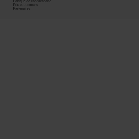
Politiquedeconfidentialité
Prixetconcours
Partenaires