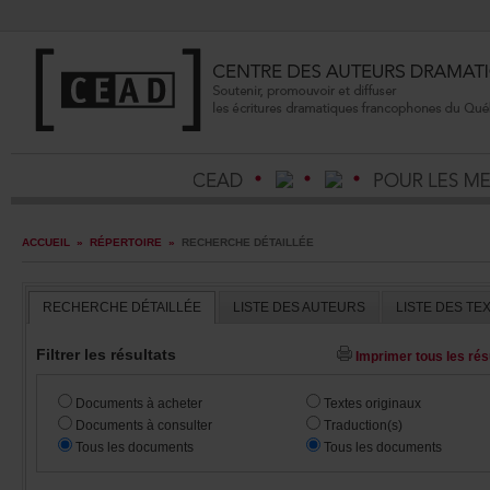
ACCUEIL
»
RÉPERTOIRE
»
RECHERCHEDÉTAILLÉE
RECHERCHEDÉTAILLÉE
LISTEDESAUTEURS
LISTEDESTE
Filtrerlesrésultats
Imprimertouslesrésu
Documentsàacheter
Textesoriginaux
Documentsàconsulter
Traduction(s)
Touslesdocuments
Touslesdocuments