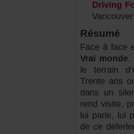
DrivingF
Vancouver
Résumé
Faceàfacee
Vraimonde
.
leterraind
Trenteanso
dansunsile
rendvisite,p
luiparle,lui
decedéferl