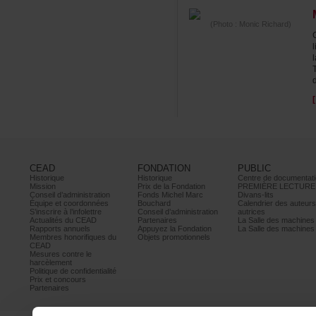
(Photo:MonicRichard)
CEAD
FONDATION
PUBLIC
Historique
Historique
Centrededocumentati
Mission
PrixdelaFondation
PREMIÈRELECTURE
Conseild’administration
FondsMichelMarc
Divans-lits
Équipeetcoordonnées
Bouchard
Calendrierdesauteur
S’inscrireàl’infolettre
Conseild’administration
autrices
ActualitésduCEAD
Partenaires
LaSalledesmachine
Rapportsannuels
AppuyezlaFondation
LaSalledesmachine
Membreshonorifiquesdu
Objetspromotionnels
CEAD
Mesurescontrele
harcèlement
Politiquedeconfidentialité
Prixetconcours
Partenaires