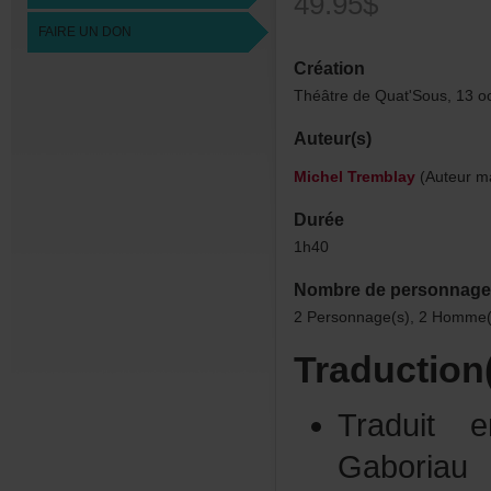
49.95$
FAIREUNDON
Création
ThéâtredeQuat'Sous,13o
Auteur(s)
MichelTremblay
(Auteurma
Durée
1h40
Nombredepersonnage
2Personnage(s),2Homme(s
Traduction
Traduit
Gaboria