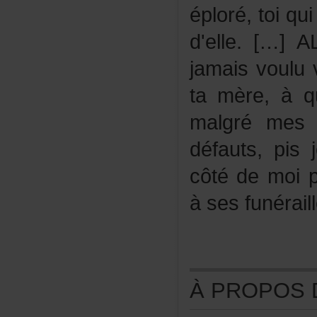
éploré,toiqu
d'elle.[…]
jamaisvouluv
tamère,àqu
malgrémes
défauts,pis
côtédemoipa
àsesfunérail
ÀPROPOSDE