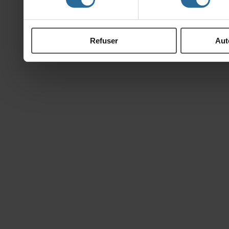
ontcollectéeslorsdevotr
Refuser
Aut