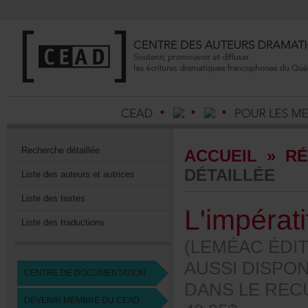
Recherchedétaillée
ACCUEIL
»
RÉ
DÉTAILLÉE
Listedesauteursetautrices
Listedestextes
L'impérat
Listedestraductions
(LEMÉACÉDIT
AUSSIDISPO
CENTREDEDOCUMENTATION
DANSLERECUE
DEVENIRMEMBREDUCEAD