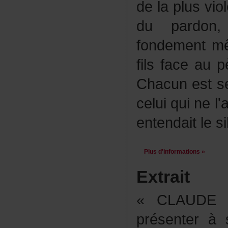
delaplusvio
dupardon,
fondementm
filsfaceaup
Chacunests
celuiquinel'
entendaitles
Plusd'informations»
Extrait
«CLAUDE:
présenterà