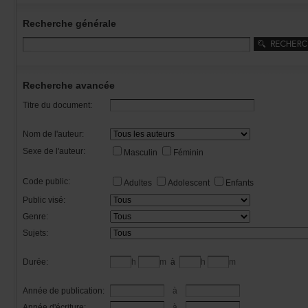
Recherchegénérale
Rechercheavancée
Titredudocument:
Nomdel'auteur:
Sexedel'auteur:
Masculin
Féminin
Codepublic:
Adultes
Adolescent
Enfants
Publicvisé:
Genre:
Sujets:
Durée:
h
m
à
h
m
Annéedepublication:
à
Annéed'écriture:
à