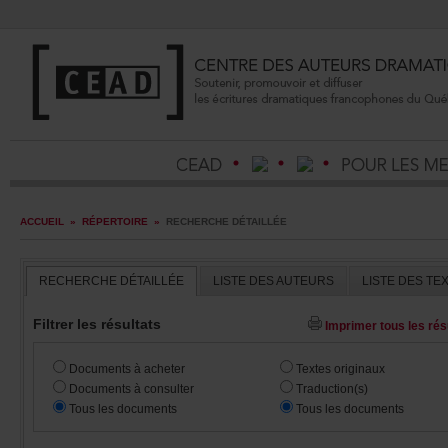
ACCUEIL
»
RÉPERTOIRE
»
RECHERCHEDÉTAILLÉE
RECHERCHEDÉTAILLÉE
LISTEDESAUTEURS
LISTEDESTE
Filtrerlesrésultats
Imprimertouslesrésu
Documentsàacheter
Textesoriginaux
Documentsàconsulter
Traduction(s)
Touslesdocuments
Touslesdocuments