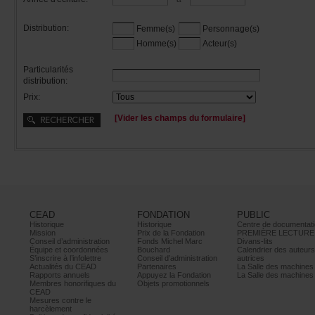
Distribution:
Femme(s)
Personnage(s)
Homme(s)
Acteur(s)
Particularités
distribution:
Prix:
[Viderleschampsduformulaire]
CEAD
FONDATION
PUBLIC
Historique
Historique
Centrededocumentati
Mission
PrixdelaFondation
PREMIÈRELECTURE
Conseild’administration
FondsMichelMarc
Divans-lits
Équipeetcoordonnées
Bouchard
Calendrierdesauteur
S’inscrireàl’infolettre
Conseild’administration
autrices
ActualitésduCEAD
Partenaires
LaSalledesmachine
Rapportsannuels
AppuyezlaFondation
LaSalledesmachine
Membreshonorifiquesdu
Objetspromotionnels
CEAD
Mesurescontrele
harcèlement