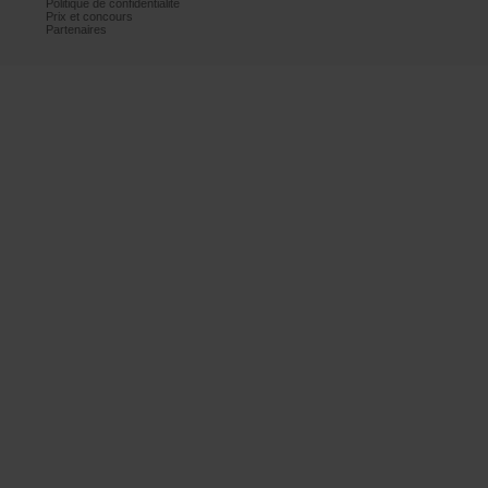
Politiquedeconfidentialité
Prixetconcours
Partenaires