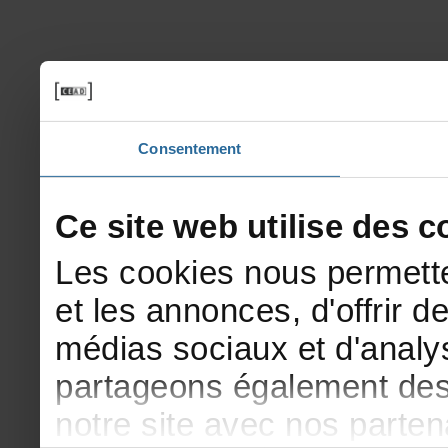
Consentement
Cesitewebutilisedesco
Lescookiesnouspermette
etlesannonces,d'offrirde
médiassociauxetd'analys
partageonségalementdesi
notresiteavecnosparte