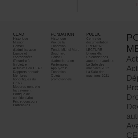
CEAD
FONDATION
PUBLIC
P
Historique
Historique
Centrede
Mission
Prixdela
documentation
M
Conseil
Fondation
PREMIÈRE
d’administration
FondsMichelMarc
LECTURE
Équipeet
Bouchard
Divans-lits
Act
coordonnées
Conseil
Calendrierdes
S’inscrireà
d’administration
auteursetautrices
l’infolettre
Partenaires
LaSalledes
Act
ActualitésduCEAD
Appuyezla
machines2022
Rapportsannuels
Fondation
LaSalledes
Dé
Membres
Objets
machines2021
honorifiquesdu
promotionnels
CEAD
Pr
Mesurescontrele
harcèlement
Politiquede
Dro
confidentialité
Prixetconcours
De
Partenaires
au
Av
CE