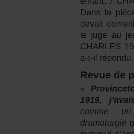
enfant./C
Danslapièc
devaitcont
lejugeauj
CHARLES19
a-t-ilrépondu
Revuedep
«
Provincet
1919,j’av
commeun"
dramaturgieq