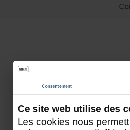
Co
Consentement
Cesitewebutilisedesco
Lescookiesnouspermett