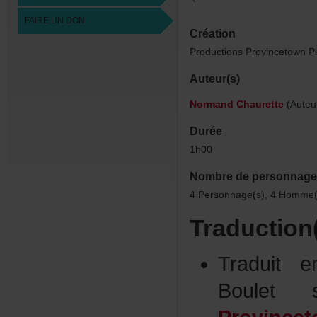
FAIREUNDON
Création
ProductionsProvincetown
Auteur(s)
NormandChaurette
(Auteu
Durée
1h00
Nombredepersonnage
4Personnage(s),4Homme(s
Traduction
Traduite
Boule