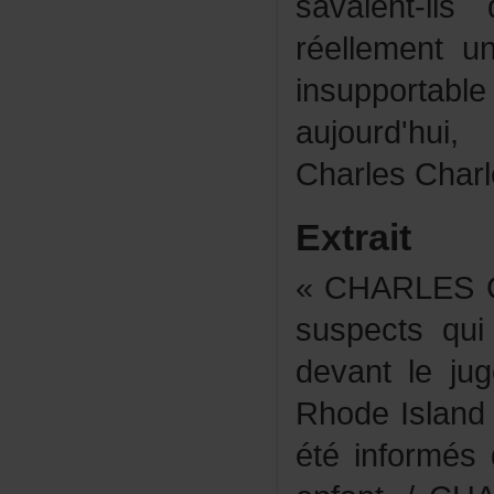
savaient-i
réellement
insupport
aujourd'hui
CharlesChar
Extrait
«CHARLESC
suspectsqu
devantleju
RhodeIslandn
étéinformé