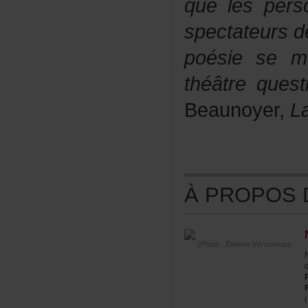
quelespers
spectateursd
poésiesema
théâtrequest
Beaunoyer,
L
ÀPROPOSDE
(Photo:ÉtienneVéronneau)