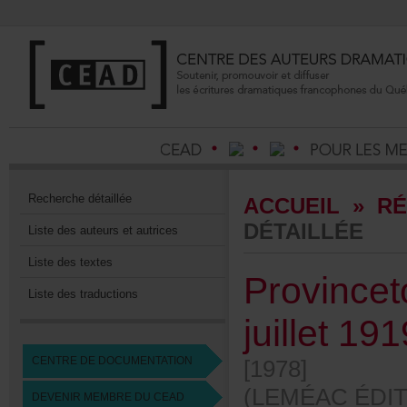
Recherchedétaillée
ACCUEIL
»
RÉ
DÉTAILLÉE
Listedesauteursetautrices
Listedestextes
Province
Listedestraductions
juillet19
CENTREDEDOCUMENTATION
[1978]
(LEMÉACÉDIT
DEVENIRMEMBREDUCEAD