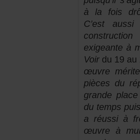
puisqu’ils’ag
àlafoisdrô
C’estauss
constructio
exigeanteàm
Voir
du19au2
œuvreméri
piècesdurép
grandeplac
dutempspui
aréussiàfrô
œuvreàmult