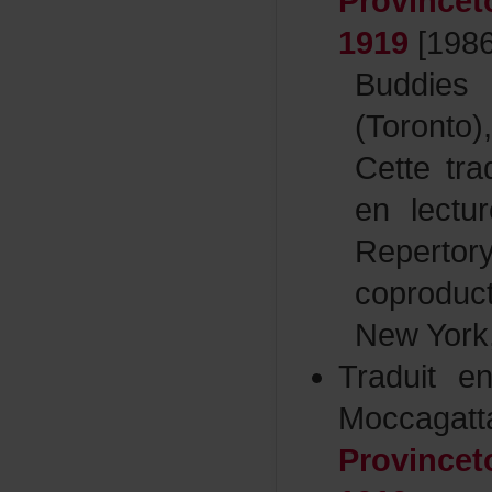
Province
1919
[1986
Buddie
(Toronto
Cettetra
enlectu
Reper
coprod
NewYork
Traduite
Moccaga
Province