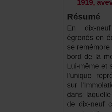
1919,ave
Résumé
Endix-neuf
égrenésené
seremémore
borddelamer
Lui-mêmeet
l'uniquerep
surl'Immola
danslaquell
dedix-neuf