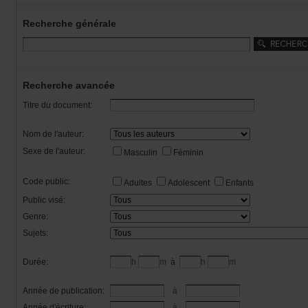
Recherchegénérale
Rechercheavancée
Titredudocument:
Nomdel'auteur:
Sexedel'auteur:
Masculin
Féminin
Codepublic:
Adultes
Adolescent
Enfants
Publicvisé:
Genre:
Sujets:
Durée:
h
m
à
h
m
Annéedepublication:
à
Annéed'écriture:
à