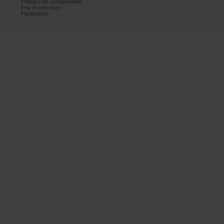
Politiquedeconfidentialité
Prixetconcours
Partenaires