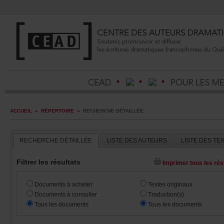
ACCUEIL
»
RÉPERTOIRE
»
RECHERCHEDÉTAILLÉE
RECHERCHEDÉTAILLÉE
LISTEDESAUTEURS
LISTEDESTE
Filtrerlesrésultats
Imprimertouslesrésu
Documentsàacheter
Textesoriginaux
Documentsàconsulter
Traduction(s)
Touslesdocuments
Touslesdocuments