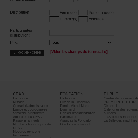
Distribution:
Femme(s)
Personnage(s)
Homme(s)
Acteur(s)
Particularités
distribution:
Prix:
[Viderleschampsduformulaire]
CEAD
FONDATION
PUBLIC
Historique
Historique
Centrededocumentati
Mission
PrixdelaFondation
PREMIÈRELECTURE
Conseild’administration
FondsMichelMarc
Divans-lits
Équipeetcoordonnées
Bouchard
Calendrierdesauteur
S’inscrireàl’infolettre
Conseild’administration
autrices
ActualitésduCEAD
Partenaires
LaSalledesmachine
Rapportsannuels
AppuyezlaFondation
LaSalledesmachine
Membreshonorifiquesdu
Objetspromotionnels
CEAD
Mesurescontrele
harcèlement