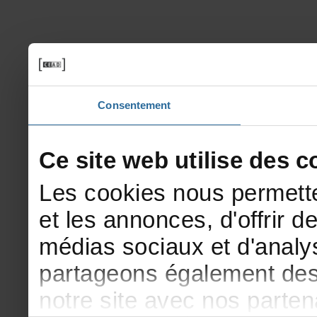
Consentement
Cesitewebutilisedesco
Lescookiesnouspermette
etlesannonces,d'offrirde
médiassociauxetd'analys
partageonségalementdesi
notresiteavecnosparte