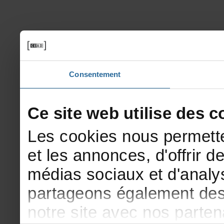
Consentement
Cesitewebutilisedesco
Lescookiesnouspermette
etlesannonces,d'offrirde
médiassociauxetd'analys
partageonségalementdesi
notresiteavecnosparte