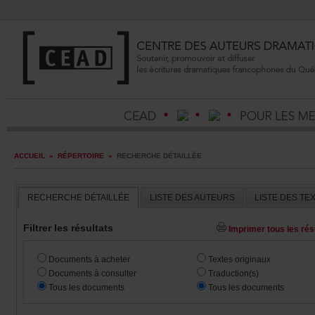
ACCUEIL
»
RÉPERTOIRE
»
RECHERCHEDÉTAILLÉE
RECHERCHEDÉTAILLÉE
LISTEDESAUTEURS
LISTEDESTE
Filtrerlesrésultats
Imprimertouslesrésu
Documentsàacheter
Textesoriginaux
Documentsàconsulter
Traduction(s)
Touslesdocuments
Touslesdocuments