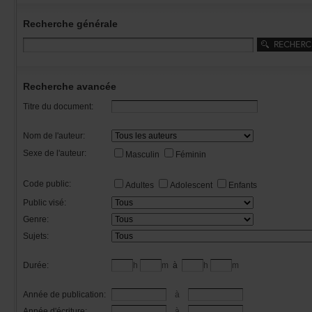
Recherchegénérale
Rechercheavancée
Titredudocument:
Nomdel'auteur:
Sexedel'auteur:
Masculin
Féminin
Codepublic:
Adultes
Adolescent
Enfants
Publicvisé:
Genre:
Sujets:
Durée:
h
m
à
h
m
Annéedepublication:
à
Annéed'écriture:
à