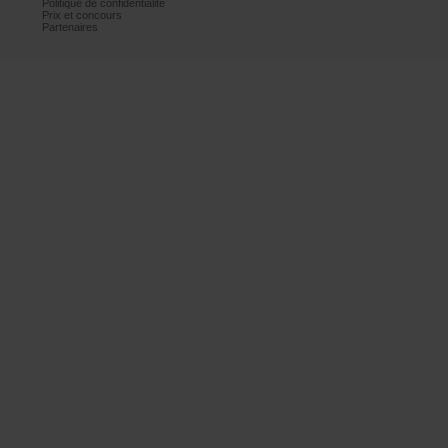
Politiquedeconfidentialité
Prixetconcours
Partenaires