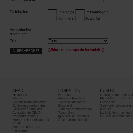
Distribution:
Femme(s)
Personnage(s)
Homme(s)
Acteur(s)
Particularités
distribution:
Prix:
[Viderleschampsduformulaire]
CEAD
FONDATION
PUBLIC
Historique
Historique
Centrededocumentati
Mission
PrixdelaFondation
PREMIÈRELECTURE
Conseild’administration
FondsMichelMarc
Divans-lits
Équipeetcoordonnées
Bouchard
Calendrierdesauteur
S’inscrireàl’infolettre
Conseild’administration
autrices
ActualitésduCEAD
Partenaires
LaSalledesmachine
Rapportsannuels
AppuyezlaFondation
LaSalledesmachine
Membreshonorifiquesdu
Objetspromotionnels
CEAD
Mesurescontrele
harcèlement