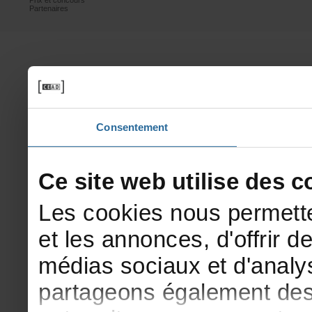
Prixetconcours
Partenaires
Consentement
Cesitewebutilisedesco
Lescookiesnouspermette
etlesannonces,d'offrirde
médiassociauxetd'analys
partageonségalementdesi