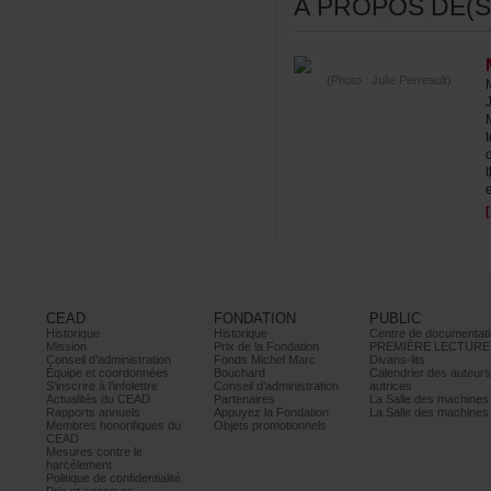
ÀPROPOSDE(S)
(Photo:JuliePerreault)
CEAD
FONDATION
PUBLIC
Historique
Historique
Centrededocumentati
Mission
PrixdelaFondation
PREMIÈRELECTURE
Conseild’administration
FondsMichelMarc
Divans-lits
Équipeetcoordonnées
Bouchard
Calendrierdesauteur
S’inscrireàl’infolettre
Conseild’administration
autrices
ActualitésduCEAD
Partenaires
LaSalledesmachine
Rapportsannuels
AppuyezlaFondation
LaSalledesmachine
Membreshonorifiquesdu
Objetspromotionnels
CEAD
Mesurescontrele
harcèlement
Politiquedeconfidentialité