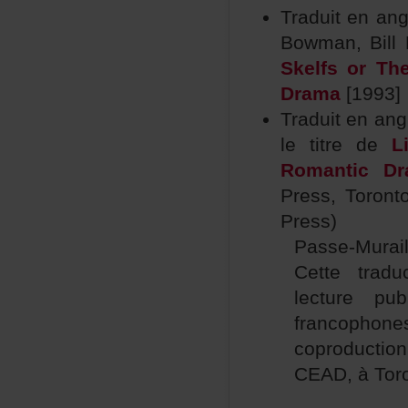
Traduitenang
Bowman,Bill
SkelfsorTh
Drama
[1993]
Traduitenang
letitrede
L
RomanticDr
Press,Toront
Press)
Passe-Murai
Cettetrad
lecturepu
francopho
coproduct
CEAD,àToro