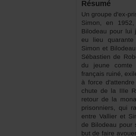
Résumé
Ungrouped'ex-pri
Simon,en1952,s
Bilodeaupourlu
eulieuquarant
SimonetBilodeau
SébastiendeRob
dujeunecomteVa
françaisruiné,ex
àforced'attend
chutedelaIIIeRé
retourdelamona
prisonniers,qui
entreVallieretS
deBilodeaupour
butdefaireavoue