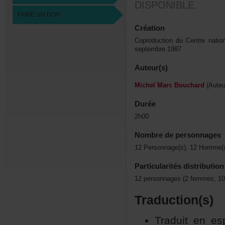
DISPONIBLE.
FAIREUNDON
Création
CoproductionduCentrenati
septembre1987
Auteur(s)
MichelMarcBouchard
(Auteu
Durée
2h00
Nombredepersonnages
12Personnage(s),12Homme(s
Particularitésdistribution
12personnages(2femmes,1
Traduction(s)
Traduitenes