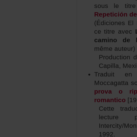
sousletit
Repeticiónd
(ÉdicionesEl
cetitreavec
caminodel
mêmeauteur)
Production
Capilla,Me
Traduiten
Moccagattas
provaorip
romantico
[19
Cettetrad
lecture
Intercity/M
1992.