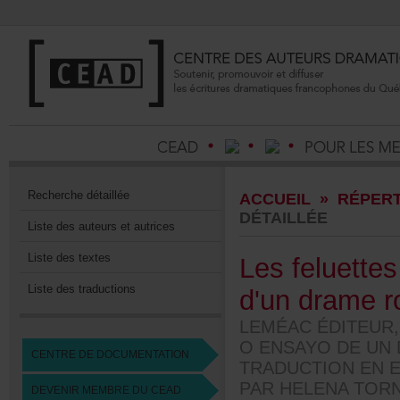
Recherchedétaillée
ACCUEIL
»
RÉPERT
DÉTAILLÉE
Listedesauteursetautrices
Listedestextes
Lesfeluette
Listedestraductions
d'undramer
LEMÉACÉDITEUR,
OENSAYODEUND
CENTREDEDOCUMENTATION
TRADUCTIONENE
PARHELENATORN
DEVENIRMEMBREDUCEAD