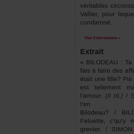
véritablescircon
Vallier,pourlaq
condamné.
Plusd'informations»
Extrait
«BILODEAU:Tam
faisàfairedesaf
étaitunefille?Pi
esttellementm
l'amour.
(Ilrit.)
/S
t'eni
Bilodeau?/BI
Feluette,c'qu'
grenier./SIMO