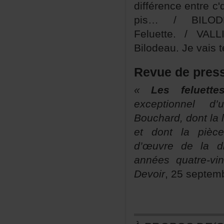
différenceentrec'
pis…/BILOD
Feluette./VAL
Bilodeau.Jevaist
Revuedepres
«
Lesfeluette
exceptionneld
Bouchard,dontla
etdontlapièce
d’œuvredeladr
annéesquatre-vi
Devoir
,25septem