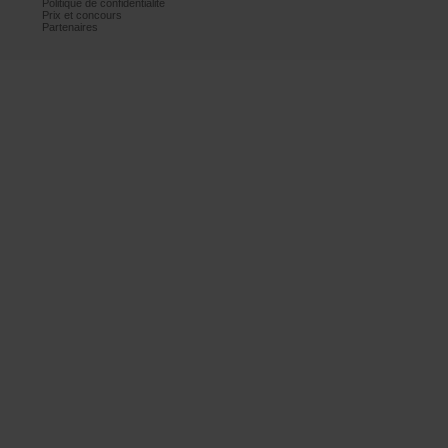
Politiquedeconfidentialité
Prixetconcours
Partenaires