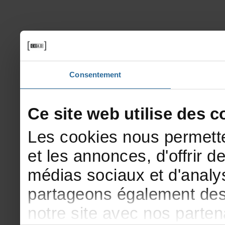
Consentement
Cesitewebutilisedesco
Lescookiesnouspermette
etlesannonces,d'offrirde
médiassociauxetd'analys
partageonségalementdesi
notresiteavecnosparte