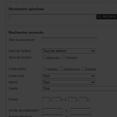
Recherchegénérale
Rechercheavancée
Titredudocument:
Nomdel'auteur:
Sexedel'auteur:
Masculin
Féminin
Codepublic:
Adultes
Adolescent
Enfants
Publicvisé:
Genre:
Sujets:
Durée:
h
m
à
h
m
Annéedepublication:
à
Annéed'écriture:
à