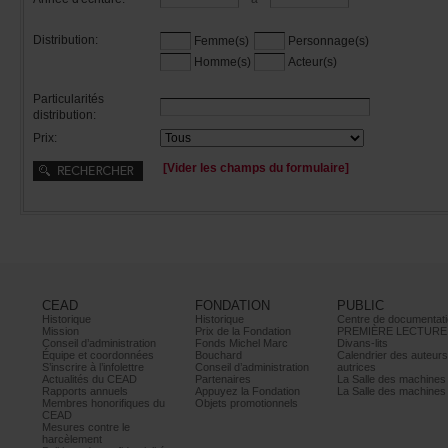
Distribution:
Femme(s)
Personnage(s)
Homme(s)
Acteur(s)
Particularités
distribution:
Prix:
[Viderleschampsduformulaire]
CEAD
FONDATION
PUBLIC
Historique
Historique
Centrededocumentati
Mission
PrixdelaFondation
PREMIÈRELECTURE
Conseild’administration
FondsMichelMarc
Divans-lits
Équipeetcoordonnées
Bouchard
Calendrierdesauteur
S’inscrireàl’infolettre
Conseild’administration
autrices
ActualitésduCEAD
Partenaires
LaSalledesmachine
Rapportsannuels
AppuyezlaFondation
LaSalledesmachine
Membreshonorifiquesdu
Objetspromotionnels
CEAD
Mesurescontrele
harcèlement