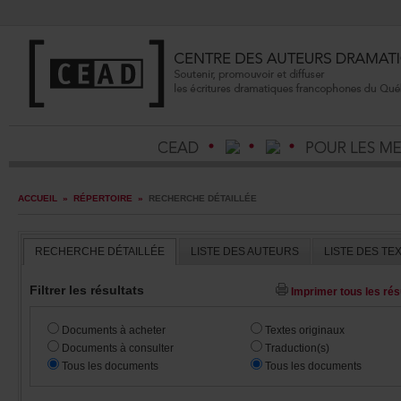
ACCUEIL
»
RÉPERTOIRE
»
RECHERCHEDÉTAILLÉE
RECHERCHEDÉTAILLÉE
LISTEDESAUTEURS
LISTEDESTE
Filtrerlesrésultats
Imprimertouslesrésu
Documentsàacheter
Textesoriginaux
Documentsàconsulter
Traduction(s)
Touslesdocuments
Touslesdocuments