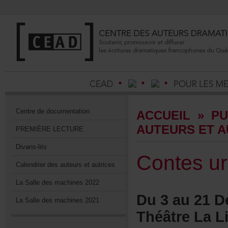
Centrededocumentation
ACCUEIL
»
PU
AUTEURSETA
PREMIÈRELECTURE
Divans-lits
Contesur
Calendrierdesauteursetautrices
LaSalledesmachines2022
Du3au21Dé
LaSalledesmachines2021
ThéâtreLaLi