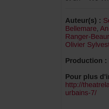
Auteur(s):
S
Bellemare
,
An
Ranger-Beau
OlivierSylves
Production:
Pourplusd'i
http://theatre
urbains-7/