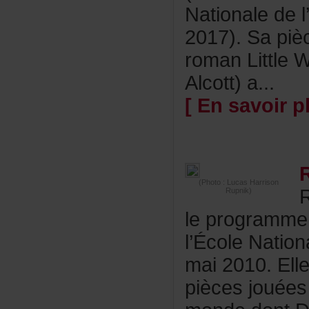
Nationaledel
2017).Sapièc
romanLittl
Alcott)a...
[Ensavoirpl
(Photo:LucasHarrison
Rupnik)
leprogramme
l’ÉcoleNati
mai2010.Elle
piècesjouées