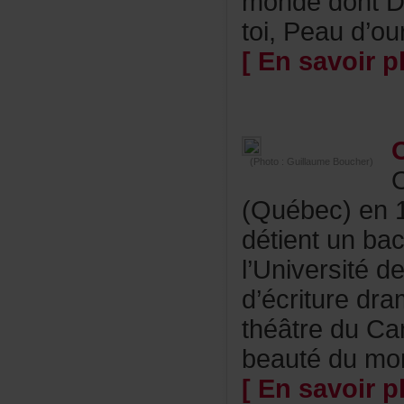
mondedontD
toi,Peaud’ou
[Ensavoirpl
O
(Photo:GuillaumeBoucher)
(Québec)en19
détientunbac
l’Université
d’écrituredr
théâtreduCa
beautédumon
[Ensavoirpl