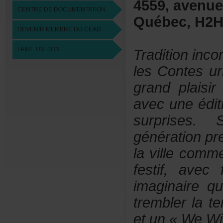
4559,avenue
CENTREDEDOCUMENTATION
Québec,H2
DEVENIRMEMBREDUCEAD
FAIREUNDON
Traditioninc
lesContesur
grandplaisir
avecuneédit
surprises
générationpr
lavillecomm
festif,ave
imaginaireq
tremblerlate
etun«WeWis