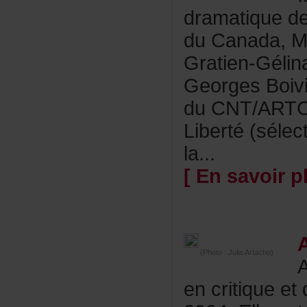
dramatiquede
duCanada,Mar
Gratien-Gél
GeorgesBoivi
duCNT/ART
Liberté(séle
la...
[Ensavoirpl
(Photo:JulieArtacho)
encritiquee