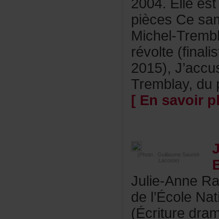
2004.Elleest
piècesCesame
Michel-Trem
révolte(final
2015),J’accu
Tremblay,dup
[Ensavoirpl
(Photo:GuillaumeSauriol-
Lacoste)
Julie-AnneRa
del’ÉcoleNa
(Écrituredra