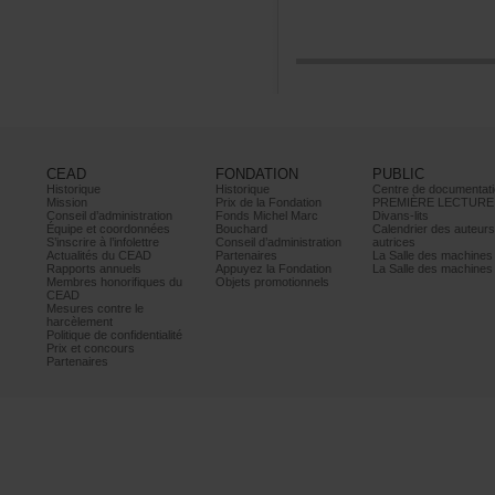
CEAD
FONDATION
PUBLIC
Historique
Historique
Centrededocumentati
Mission
PrixdelaFondation
PREMIÈRELECTURE
Conseild’administration
FondsMichelMarc
Divans-lits
Équipeetcoordonnées
Bouchard
Calendrierdesauteur
S’inscrireàl’infolettre
Conseild’administration
autrices
ActualitésduCEAD
Partenaires
LaSalledesmachine
Rapportsannuels
AppuyezlaFondation
LaSalledesmachine
Membreshonorifiquesdu
Objetspromotionnels
CEAD
Mesurescontrele
harcèlement
Politiquedeconfidentialité
Prixetconcours
Partenaires