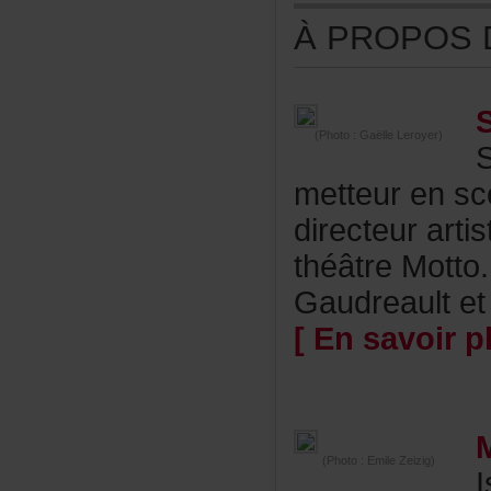
ÀPROPOSDE
(Photo:GaëlleLeroyer)
metteurensc
directeurart
théâtreMotto
Gaudreaultet
[Ensavoirpl
(Photo:EmileZeizig)