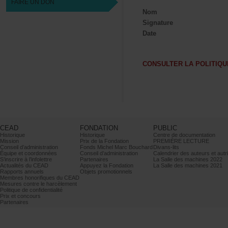
FAIREUNDON
Nom
Signature
Date
CONSULTERLAPOLITIQ
CEAD
FONDATION
PUBLIC
Historique
Historique
Centrededocumentation
Mission
PrixdelaFondation
PREMIÈRELECTURE
Conseild’administration
FondsMichelMarcBouchard
Divans-lits
Équipeetcoordonnées
Conseild’administration
Calendrierdesauteursetautr
S’inscrireàl’infolettre
Partenaires
LaSalledesmachines2022
ActualitésduCEAD
AppuyezlaFondation
LaSalledesmachines2021
Rapportsannuels
Objetspromotionnels
MembreshonorifiquesduCEAD
Mesurescontreleharcèlement
Politiquedeconfidentialité
Prixetconcours
Partenaires