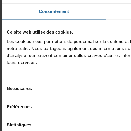
Consentement
Cesitewebutilisedescookies.
Lescookiesnouspermettentdepersonnaliserlecontenuetle
notretrafic.Nouspartageonségalementdesinformationssur
d'analyse,quipeuventcombinercelles-ciavecd'autresinfo
leursservices.
Sélection
Nécessaires
du
consentement
Préférences
Statistiques