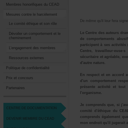
MembreshonorifiquesduCEAD
Mesurescontreleharcèlement
Demêmequ'illeurferasigner
Lecomitééthiqueetsonrôle
LeCentredesauteursdram
Dévoileruncomportementetle
cheminement
decomportementsabusi
participentàsesactivité
L’engagementdesmembres
Centre,travailleur·eus
sécuritaireetagréable,ex
Ressourcesexternes
d'autrenature.
Politiquedeconfidentialité
Enrespectetenaccorda
Prixetconcours
d'uncomportementresp
présenteactivitéett
Partenaires
l'organisme.
Jecomprendsque,sij'av
CENTREDEDOCUMENTATION
comitéd'éthiqueduCE
comprendségalementque
DEVENIRMEMBREDUCEAD
monendroitqu'iljugeraita