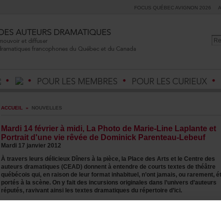
FOCUSQUÉBECAVIGNON2026
ACCUEIL
»
NOUVELLES
Mardi14févrieràmidi,LaPhotodeMarie-LineLaplanteet
Portraitd'unevierêvéedeDominickParenteau-Lebeuf
Mardi17janvier2012
ÀtraversleursdélicieuxDînersàlapièce,laPlacedesArtsetleCentredes
auteursdramatiques(CEAD)donnentàentendredecourtstextesdethéâtre
québécoisqui,enraisondeleurformatinhabituel,n’ontjamais,ourarement,é
portésàlascène.Onyfaitdesincursionsoriginalesdansl’universd’auteurs
réputés,ravivantainsilestextesdramatiquesdurépertoired’ici.
AuStudio-ThéâtredelaPlacedesArts
475boul.deMaisonneuveEst,Montréal,Québec,Billetterie:514-842-2112