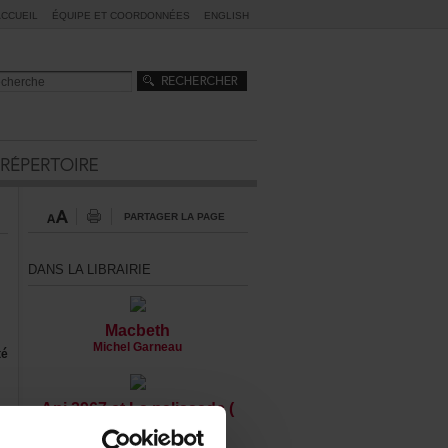
ACCUEIL
ÉQUIPEETCOORDONNÉES
ENGLISH
PARTAGERLAPAGE
DANSLALIBRAIRIE
Macbeth
MichelGarneau
té
Api2967etLapalissade(
recueil)
RobertGurik