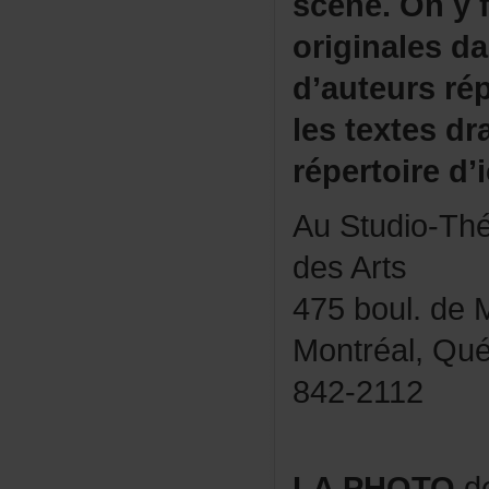
scène.Onyf
originalesda
d’auteursrép
lestextesdr
répertoired’i
AuStudio-Th
desArts
475boul.deM
Montréal,Qué
842-2112
LAPHOTO
de