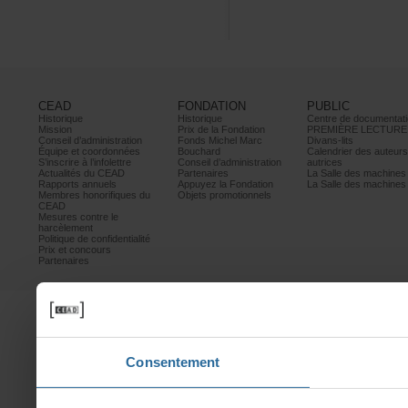
CEAD
FONDATION
PUBLIC
Historique
Historique
Centrededocumentati
Mission
PrixdelaFondation
PREMIÈRELECTURE
Conseild’administration
FondsMichelMarc
Divans-lits
Équipeetcoordonnées
Bouchard
Calendrierdesauteur
S’inscrireàl’infolettre
Conseild’administration
autrices
ActualitésduCEAD
Partenaires
LaSalledesmachine
Rapportsannuels
AppuyezlaFondation
LaSalledesmachine
Membreshonorifiquesdu
Objetspromotionnels
CEAD
Mesurescontrele
harcèlement
Politiquedeconfidentialité
Prixetconcours
Partenaires
Consentement