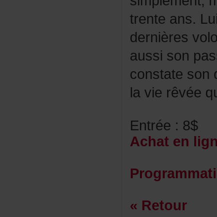
simplement,
trenteans.Lu
dernièresvol
aussisonpa
constatesond
lavierêvéequ
Entrée:8$
Achatenlig
Programmat
«Retour