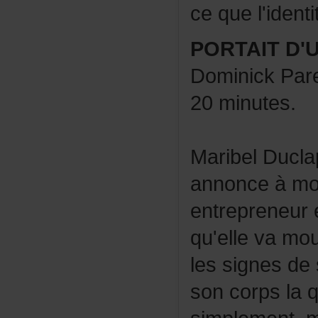
cequel'identi
PORTAITD'
DominickPare
20minutes.
MaribelDucla
annonceàmon
entrepreneu
qu'ellevamou
lessignesde
soncorpslaqu