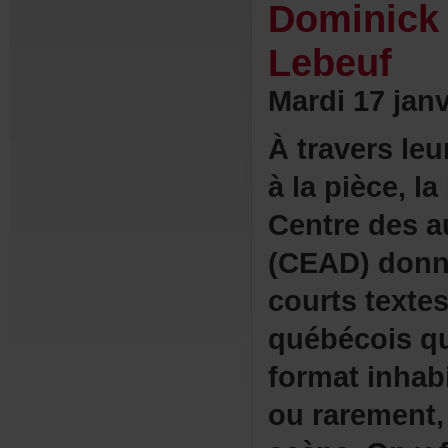
Dominick
Lebeuf
Mardi17janv
Àtraversleu
àlapièce,la
Centredesa
(CEAD)donn
courtstexte
québécoisq
formatinhabi
ourarement