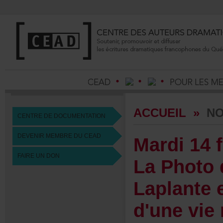
ACCUEIL
»
NO
CENTREDEDOCUMENTATION
DEVENIRMEMBREDUCEAD
Mardi14f
FAIREUNDON
LaPhotod
Laplantee
d'unevie