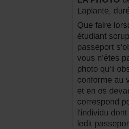
Laplante,dur
Quefairelors
étudiantscru
passeports'o
vousn'êtesp
photoqu'ilob
conformeauv
etenosdeva
correspondp
l'individudo
leditpassep