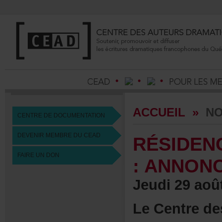
ACCUEIL
»
NO
CENTREDEDOCUMENTATION
DEVENIRMEMBREDUCEAD
RÉSIDE
FAIREUNDON
:ANNON
Jeudi29aoû
LeCentredes