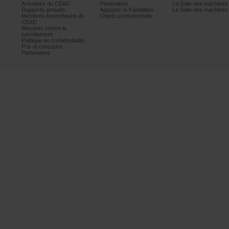
ActualitésduCEAD
Partenaires
LaSalledesmachine
Rapportsannuels
AppuyezlaFondation
LaSalledesmachine
Membreshonorifiquesdu
Objetspromotionnels
CEAD
Mesurescontrele
harcèlement
Politiquedeconfidentialité
Prixetconcours
Partenaires