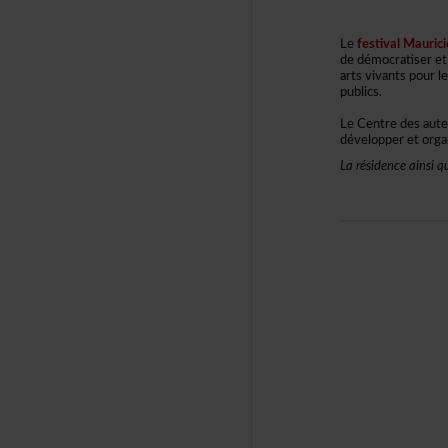
Le
festivalMauric
dedémocratiseret
artsvivantspour
publics.
LeCentredesauteu
développeretorga
Larésidenceainsiq