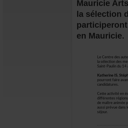
MauricieArt
lasélectio
participero
enMauricie.
LeCentredesauteu
lasélectiondesme
Saint-Paulindu1
KatherineIS
,
Stép
pourrontfaireava
candidatures.
Cetteactivitéené
différentesrégi
demaîtreanimée
aussiprévuedans
séjour.