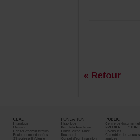
«Retour
CEAD
FONDATION
PUBLIC
Historique
Historique
Centrededocumentati
Mission
PrixdelaFondation
PREMIÈRELECTURE
Conseild’administration
FondsMichelMarc
Divans-lits
Équipeetcoordonnées
Bouchard
Calendrierdesauteur
S’inscrireàl’infolettre
Conseild’administration
autrices