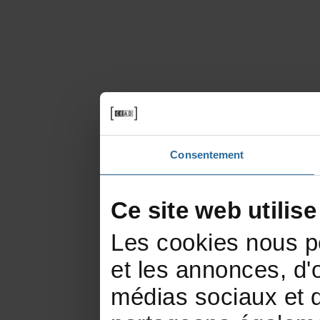
Consentement
Cesitewebutilis
Lescookiesnouspe
etlesannonces,d'of
médiassociauxetd'