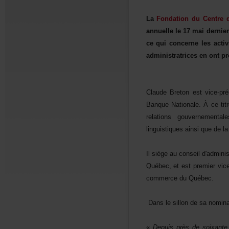
La
FondationduCentred
annuellele17maidernie
cequiconcernelesactiv
administratricesenontpr
ClaudeBretonestvice-pré
BanqueNationale.Àcetitr
relationsgouvernement
linguistiquesainsiquede
Ilsiègeauconseild'admini
Québec,etestpremiervic
commerceduQuébec
Danslesillondesanominati
«
Depuisprèsdesoixant