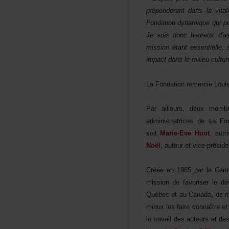
prépondérantdanslavita
Fondationdynamiquequipo
Jesuisdoncheureuxd'as
missionétantessentielle
impactdanslemilieuculture
LaFondationremercieLouis
Parailleurs,deuxmem
administratricesdesaFo
soit
Marie-EveHuot
,autr
Noël
,auteuretvice-prési
Crééeen1985parleCent
missiondefavoriserledé
QuébecetauCanada,demet
mieuxlesfaireconnaîtree
letravaildesauteursetde