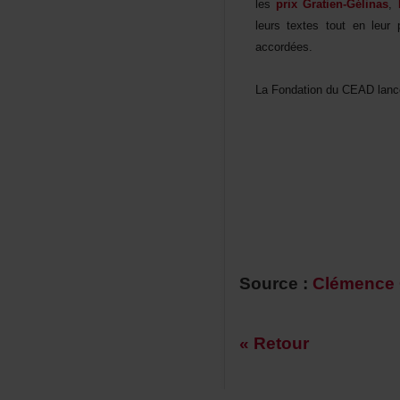
les
prixGratien-Gélinas
,
leurstextestoutenleurp
accordées.
LaFondationduCEADlancer
Source:
Clémence
«Retour