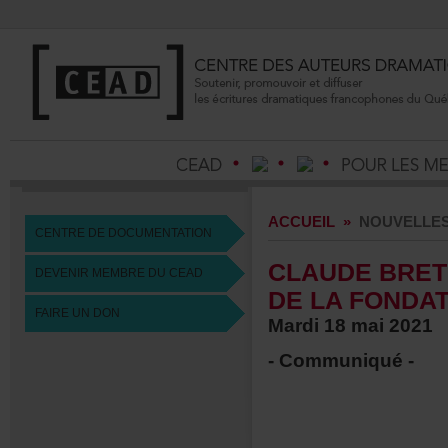
ACCUEIL
»
NOUVELLE
CENTREDEDOCUMENTATION
CLAUDEBRE
DEVENIRMEMBREDUCEAD
DELAFONDA
FAIREUNDON
Mardi18mai2021
-Communiqué-