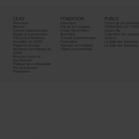
CEAD
FONDATION
PUBLIC
Historique
Historique
Centrededocumentati
Mission
PrixdelaFondation
PREMIÈRELECTURE
Conseild’administration
FondsMichelMarc
Divans-lits
Équipeetcoordonnées
Bouchard
Calendrierdesauteur
S’inscrireàl’infolettre
Conseild’administration
autrices
ActualitésduCEAD
Partenaires
LaSalledesmachine
Rapportsannuels
AppuyezlaFondation
LaSalledesmachine
Membreshonorifiquesdu
Objetspromotionnels
CEAD
Mesurescontrele
harcèlement
Politiquedeconfidentialité
Prixetconcours
Partenaires