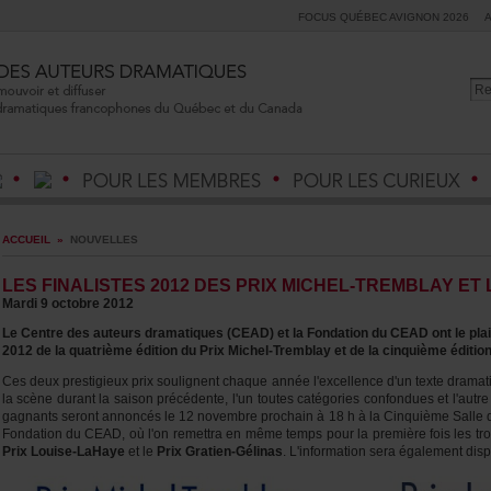
FOCUSQUÉBECAVIGNON2026
ACCUEIL
»
NOUVELLES
LESFINALISTES2012DESPRIXMICHEL-TREMBLAYET
Mardi9octobre2012
LeCentredesauteursdramatiques(CEAD)etlaFondationduCEADontleplai
2012delaquatrièmeéditionduPrixMichel-Tremblayetdelacinquièmeéditio
Cesdeuxprestigieuxprixsoulignentchaqueannéel'excellenced'untextedrama
lascènedurantlasaisonprécédente,l'untoutescatégoriesconfonduesetl'au
gagnantsserontannoncésle12novembreprochainà18hàlaCinquièmeSallede
FondationduCEAD,oùl'onremettraenmêmetempspourlapremièrefoislestroi
PrixLouise-LaHaye
etle
PrixGratien-Gélinas
.L'informationseraégalementdisp