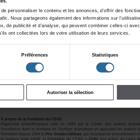
es.
epersonnaliserlecontenuetlesannonces,d'offrirdesfonction
rafic.Nouspartageonségalementdesinformationssurl'utilisat
x,depublicitéetd'analyse,quipeuventcombinercelles-ciavec
ilsontcollectéeslorsdevotreutilisationdeleursservices.
LelauréatduPrixMichel-Tremblayrecevrauneboursede20000$,dont10000
Québec,et10000$versésparlaFondationduCEADgrâceàl'appuidePixcom.L
boursede10000$,octroyéegrâceausoutiend'Hydro-Québec,ainsiqueletit
année.
Préférences
Statistiques
Despartenairesindispensables
LaFondationduCEADestheureusedecompter,pourlePrixMichel-Tremblay,sur
membrehonoraireduCEAD,quiaacceptédedonnersonnomàceprixuniqueafin
del'excellencedeladramaturgie.Cetterécompensereçoitaussil'appuid
FondationduCEAD.LePrixLouise-LaHayebénéficie,quantàlui,dusoutiend'
LucienAbenhaim,veufdeLouiseLaHaye,décédéeilya20anscetteannée.
Autoriserlasélection
Pourl'ensembledesesactivités,laFondationduCEADreçoitégalementl'app
BanqueNationaleGroupeFinancier,delaPremièreChaîneRadiodeRadio-Ca
nombreuxdonateursindividuelsetcorporatifs.
ÀproposdelaFondationduCEAD
Organismephilanthropiquecrééen1985parleCentredesauteursdrama
l'excellencedansledomainedel'écrituredramatiqueenappuyantlesauteurs
Remettantdepuis1994le
PrixGratien-Gélinas
,quirécompenseannuellement
lemeilleurtexteinédit,laFondationduCEADaétoffésonactionaucoursd