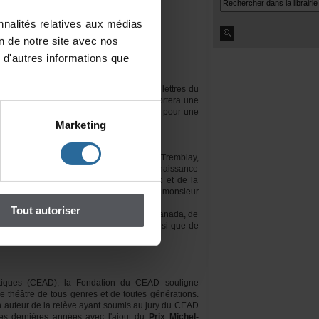
nalitésrelativesauxmédias
iondenotresiteavecnos
d'autresinformationsque
$versésparleConseildesartsetdeslettresdu
elauréatduPrixLouise-LaHayeremporteraune
re«d'auteurassocié»àlaMaisonThéâtrepourune
Marketing
l'appuidePixcometdemonsieurMichelTremblay,
decontribueràuneplusgrandereconnaissance
uConseildesartsetdeslettresduQuébecetdela
Hydro-Québec,delaMaisonThéâtreetdemonsieur
Toutautoriser
uideQuébecor,dePowerCorporationduCanada,de
nada,duCirqueduSoleil,dePixcomainsiquede
tiques(CEAD),laFondationduCEADsouligne
dethéâtredetousgenresetdetoutesgénérations.
unauteurdelarelèveayantsoumisaujuryduCEAD
esdernièresannéesavecl'ajoutdu
PrixMichel-