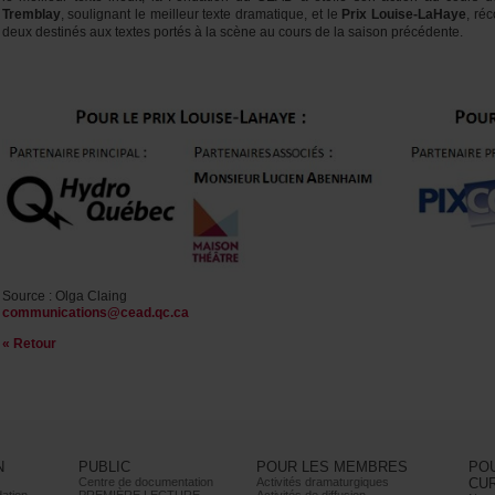
Tremblay
,soulignantlemeilleurtextedramatique,etle
PrixLouise-LaHaye
,réc
deuxdestinésauxtextesportésàlascèneaucoursdelasaisonprécédente.
Source:OlgaClaing
communications@cead.qc.ca
«Retour
N
PUBLIC
POURLESMEMBRES
PO
Centrededocumentation
Activitésdramaturgiques
CU