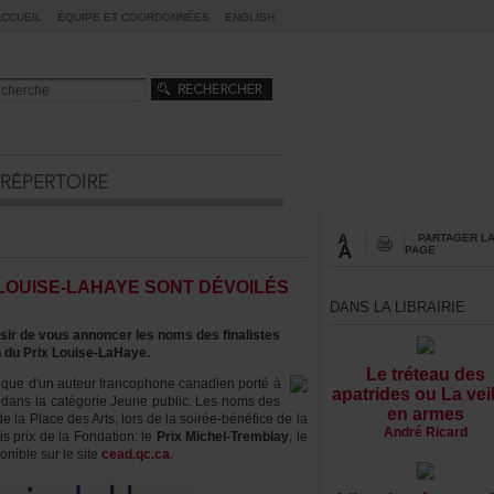
ACCUEIL
ÉQUIPEETCOORDONNÉES
ENGLISH
PARTAGERL
PAGE
LOUISE-LAHAYESONTDÉVOILÉS
DANSLALIBRAIRIE
sirdevousannoncerlesnomsdesfinalistes
nduPrixLouise-LaHaye.
Letréteaudes
tiqued'unauteurfrancophonecanadienportéà
apatridesouLaveil
tredanslacatégorieJeunepublic.Lesnomsdes
enarmes
laPlacedesArts,lorsdelasoirée-bénéficedela
AndréRicard
sprixdelaFondation:le
PrixMichel-Tremblay
,le
oniblesurlesite
cead.qc.ca
.