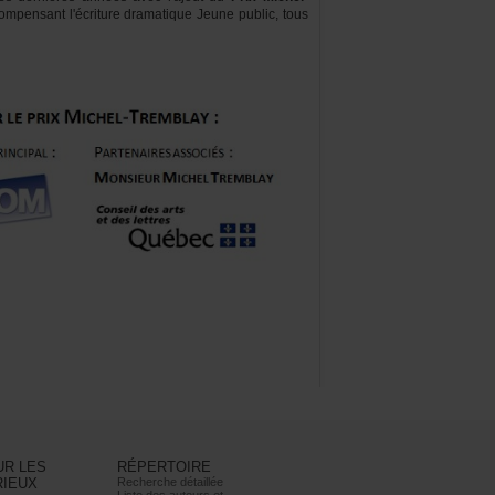
ompensantl'écrituredramatiqueJeunepublic,tous
URLES
RÉPERTOIRE
RIEUX
Recherchedétaillée