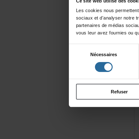
Cesitewebutilisedescooki
Lescookiesnouspermettentd
sociauxetd'analysernotret
partenairesdemédiassociau
vousleuravezfourniesouqu'
Sélection
Nécessaires
du
consentement
Refuser