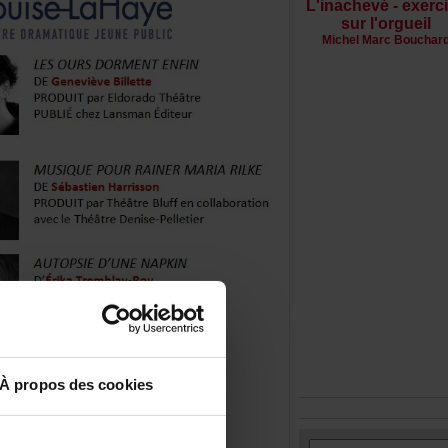
L'inachevé-exerc
surl'orgueil
MichelMarcBouchar
Àproposdescookies