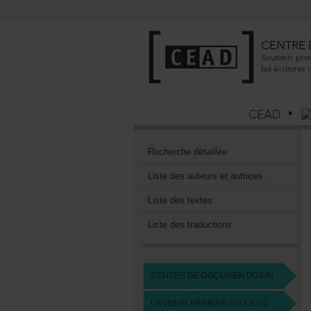
Recherchedétaillée
Listedesauteursetautrices
Listedestextes
Listedestraductions
CENTREDEDOCUMENTATION
DEVENIRMEMBREDUCEAD