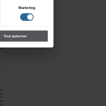
es
is
Marketing
le
es
le
n.
es
le
eu
Toutautoriser
Tu
e…
…
/
us
de
re
ée
nt
Ni