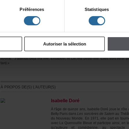
filsMaurice!
/
MARIE:Camille,mamère,ellelesregardaitdehaut,m
marionnettes!Elleauraitvouluquejedeviennetragédienne,commeelle!J’aura
Préférences
Statistiques
pu,maissionm’avaittrouvéemeilleurequ’elle,oumêmejusteaussibonne,el
auraitcommisl’infanticide!/
GEORGE:Jenesaispascequetamèrepensaitdet
marionnettes,maismoij’aitoujoursditqu’ellesobéissaientauxmêmesloisque
théâtreengrand.Jamaisjenelesaiconsidéréescommeunemédiocreinventio
Ellespeuventillustrertouslesmouvementsdelavie,touslesappétits,toutesl
passions!Regardecommejepleure…(Ellepleure.)Regardecommejeris…(El
rit.)Regardecommej’aipeur…(Elletremble.)Enprime,ellesréclamentp
Autoriserlasélection
d’espaceetàmoindresfrais.(Sauteducoqàl’âne,sortunpetitmiroiretsemire.)
asdesamis,jepeuxinviterquelqu’un?Unartiste,unpeintreàlamode,unpoèt
Taillemoyenne,plusjeunequemoi,forcémentbeau,obligatoirementtalentueux
MARIE:J’attendsdéjàmafille,Élisabeth,etLili,mapetite-fille.Ellesvontvenirpl
tard.»
ÀPROPOSDE(S)L'AUTEUR(S)
IsabelleDoré
Àl'âgedequinzeans,IsabelleDoréjouelerôle
BettyParisdans
LessorcièresdeSalem
auThéât
duNouveauMonde.En1971,ellepartentourn
avecLaQuenouilleBleueetparticipeainsi,enta
qu'auteureetcomédienne,auspectacle