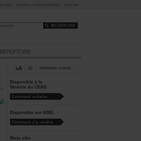
ACCUEIL
ÉQUIPEETCOORDONNÉES
ENGLISH
PARTAGERLAPAGE
Disponibleàla
librairieduCEAD
9)
DisponiblesurADEL
Motsclés