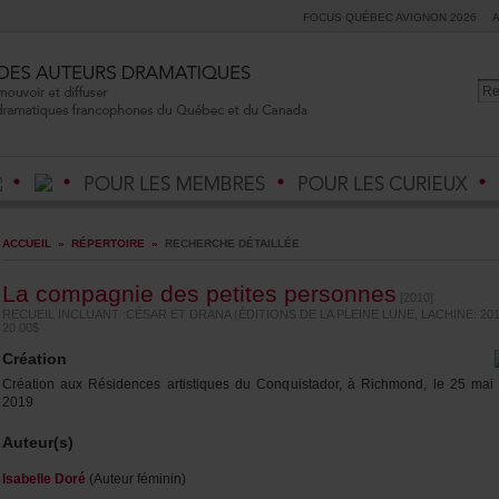
FOCUSQUÉBECAVIGNON2026
ACCUEIL
»
RÉPERTOIRE
»
RECHERCHEDÉTAILLÉE
Lacompagniedespetitespersonnes
[2010]
RECUEILINCLUANT:CÉSARETDRANA(ÉDITIONSDELAPLEINELUNE,LACHINE:201
20.00$
Création
CréationauxRésidencesartistiquesduConquistador,àRichmond,le25mai
2019
Auteur(s)
IsabelleDoré
(Auteurféminin)