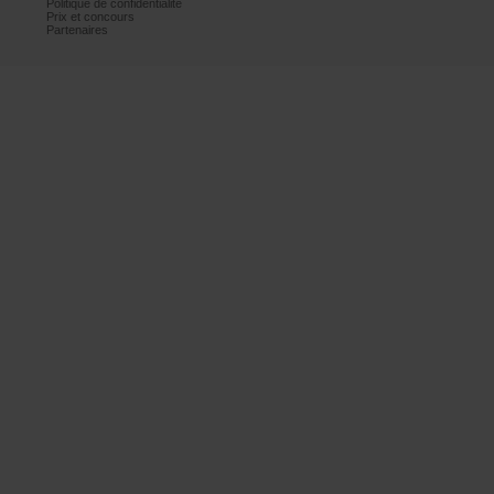
Politiquedeconfidentialité
Prixetconcours
Partenaires