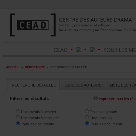
ACCUEIL
»
RÉPERTOIRE
»
RECHERCHEDÉTAILLÉE
RECHERCHEDÉTAILLÉE
LISTEDESAUTEURS
LISTEDESTE
Filtrerlesrésultats
Imprimertouslesrésu
Documentsàacheter
Textesoriginaux
Documentsàconsulter
Traduction(s)
Touslesdocuments
Touslesdocuments