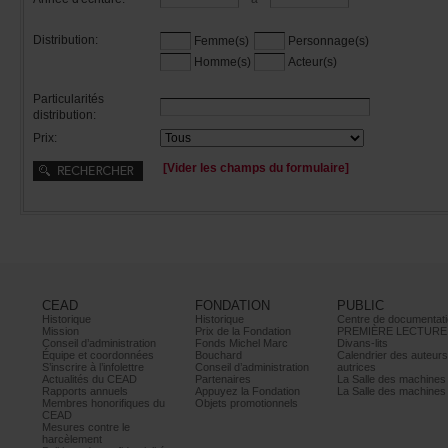
Distribution:
Femme(s)
Personnage(s)
Homme(s)
Acteur(s)
Particularités
distribution:
Prix:
[Viderleschampsduformulaire]
CEAD
FONDATION
PUBLIC
Historique
Historique
Centrededocumentati
Mission
PrixdelaFondation
PREMIÈRELECTURE
Conseild’administration
FondsMichelMarc
Divans-lits
Équipeetcoordonnées
Bouchard
Calendrierdesauteur
S’inscrireàl’infolettre
Conseild’administration
autrices
ActualitésduCEAD
Partenaires
LaSalledesmachine
Rapportsannuels
AppuyezlaFondation
LaSalledesmachine
Membreshonorifiquesdu
Objetspromotionnels
CEAD
Mesurescontrele
harcèlement