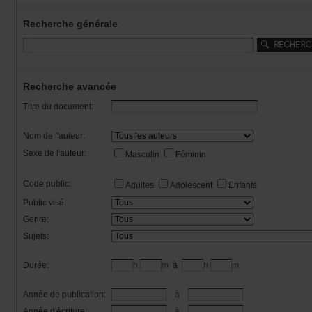
Recherchegénérale
Rechercheavancée
Titredudocument:
Nomdel'auteur:
Sexedel'auteur:
Masculin
Féminin
Codepublic:
Adultes
Adolescent
Enfants
Publicvisé:
Genre:
Sujets:
Durée:
h
m
à
h
m
Annéedepublication:
à
Annéed'écriture:
à