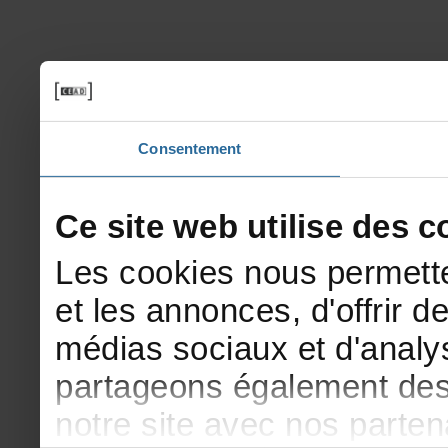
Consentement
Cesitewebutilisedesco
Lescookiesnouspermette
etlesannonces,d'offrirde
médiassociauxetd'analys
partageonségalementdesi
notresiteavecnosparte