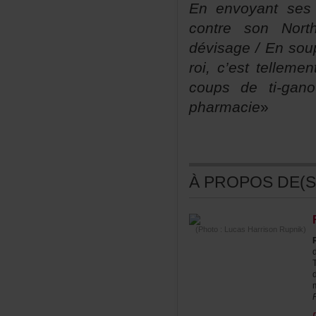
Enenvoyantses
contresonNor
dévisage/Ensoup
roi,c’esttellem
coupsdeti-gano
pharmacie
»
ÀPROPOSDE(S)
(Photo:LucasHarrisonRupnik)
P