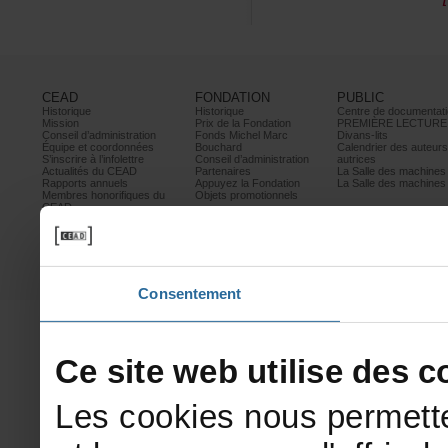
CEAD
FONDATION
PUBLIC
Historique
Historique
Centrededocumentati
Mission
PrixdelaFondation
PREMIÈRELECTURE
Conseild’administration
FondsMichelMarc
Divans-lits
Équipeetcoordonnées
Bouchard
Calendrierdesauteur
S’inscrireàl’infolettre
Conseild’administration
autrices
ActualitésduCEAD
Partenaires
LaSalledesmachine
Rapportsannuels
AppuyezlaFondation
LaSalledesmachine
Membreshonorifiquesdu
Objetspromotionnels
CEAD
Mesurescontrele
harcèlement
Politiquedeconfidentialité
Prixetconcours
Partenaires
Consentement
Cesitewebutilisedesco
Lescookiesnouspermette