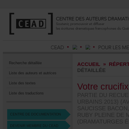
Recherchedétaillée
ACCUEIL
»
RÉPERT
DÉTAILLÉE
Listedesauteursetautrices
Listedestextes
Votrecrucifix
Listedestraductions
PARTIEDURECUE
URBAINS2013)(
SAUCISSEBACON,
RUBYPLEINEDE
CENTREDEDOCUMENTATION
(DRAMATURGESÉD
DEVENIRMEMBREDUCEAD