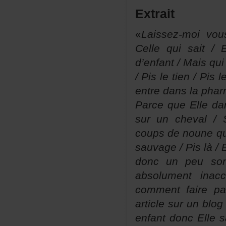
Extrait
«
Laissez-moivo
Cellequisait
/
d’enfant/Maisqu
/Pisletien/Pisl
entredanslaphar
ParcequeElledan
suruncheval/Su
coupsdenounequi
sauvage/Pislà
/
doncunpeuson
absolumentinacc
commentfairep
articlesurunbl
enfantdoncElles