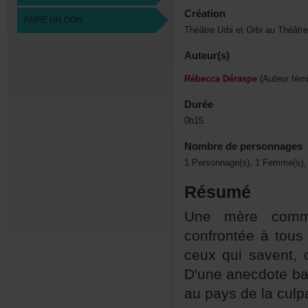
Création
FAIREUNDON
ThéâtreUrbietOrbiauThéâtr
Auteur(s)
RébeccaDéraspe
(Auteurfémi
Durée
0h15
Nombredepersonnages
1Personnage(s),1Femme(s),
Résumé
Unemèrecomm
confrontéeàtous
ceuxquisavent,c
D'uneanecdoteba
aupaysdelaculpab