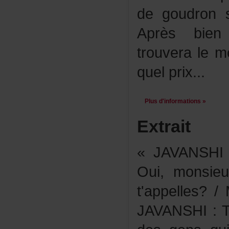
degoudron
Aprèsbien
trouverale
quelprix...
Plusd'informations»
Extrait
«JAVANSHI
Oui,monsi
t'appelles?
JAVANSHI:T