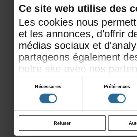
Cesitewebutilisedesco
Lescookiesnouspermett
etlesannonces,d'offrirde
médiassociauxetd'analy
partageonségalementdesi
notresiteavecnosparte
publicitéetd'analyse,qu
Sélection
Nécessaires
Préférences
du
d'autresinformationsqu
consentement
ontcollectéeslorsdevotr
Refuser
Aut