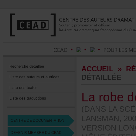
Recherchedétaillée
ACCUEIL
»
RÉ
DÉTAILLÉE
Listedesauteursetautrices
Listedestextes
Larobed
Listedestraductions
(DANSLASC
LANSMAN,20
CENTREDEDOCUMENTATION
VERSIONLON
DEVENIRMEMBREDUCEAD