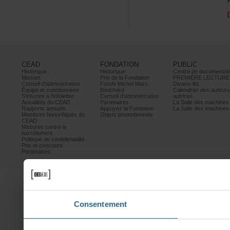
CEAD
FONDATION
PUBLIC
Historique
Historique
Centrededocumentati
Mission
PrixdelaFondation
PREMIÈRELECTURE
Conseild’administration
FondsMichelMarc
Divans-lits
Équipeetcoordonnées
Bouchard
Calendrierdesauteur
S’inscrireàl’infolettre
Conseild’administration
autrices
ActualitésduCEAD
Partenaires
LaSalledesmachine
Rapportsannuels
AppuyezlaFondation
LaSalledesmachine
Membreshonorifiquesdu
Objetspromotionnels
CEAD
Mesurescontrele
harcèlement
Politiquedeconfidentialité
Prixetconcours
Partenaires
Consentement