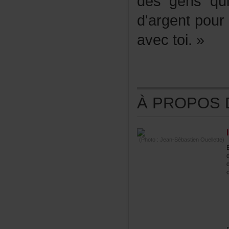
desgensqui
d'argentpou
avectoi.»
ÀPROPOSDE
(Photo:Jean-SébastienOuellette)
c