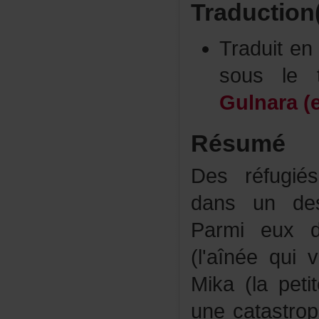
Traduction
Traduite
sousle
Gulnara(
Résumé
Desréfugié
dansundes
Parmieuxd
(l'aînéequi
Mika(lapet
unecatastro