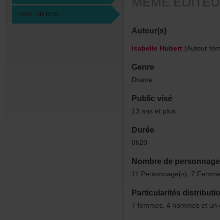
MÊMEÉDITEU
FAIREUNDON
Auteur(s)
IsabelleHubert
(Auteurfém
Genre
Drame
Publicvisé
13ansetplus
Durée
0h20
Nombredepersonnage
11Personnage(s),7Femme
Particularitésdistributi
7femmes,4hommesetunc