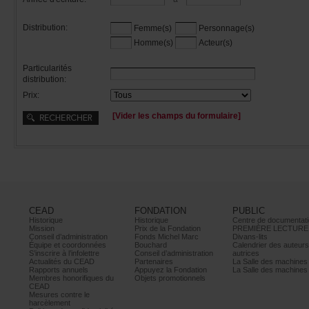
Distribution:
Femme(s)
Personnage(s)
Homme(s)
Acteur(s)
Particularités
distribution:
Prix:
[Viderleschampsduformulaire]
CEAD
FONDATION
PUBLIC
Historique
Historique
Centrededocumentati
Mission
PrixdelaFondation
PREMIÈRELECTURE
Conseild’administration
FondsMichelMarc
Divans-lits
Équipeetcoordonnées
Bouchard
Calendrierdesauteur
S’inscrireàl’infolettre
Conseild’administration
autrices
ActualitésduCEAD
Partenaires
LaSalledesmachine
Rapportsannuels
AppuyezlaFondation
LaSalledesmachine
Membreshonorifiquesdu
Objetspromotionnels
CEAD
Mesurescontrele
harcèlement