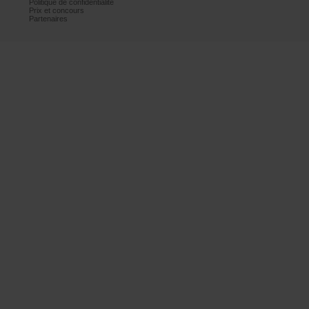
Politiquedeconfidentialité
Prixetconcours
Partenaires