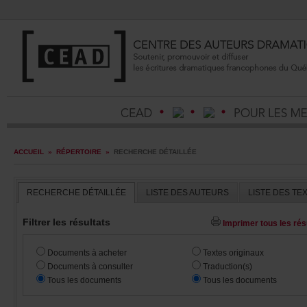
ACCUEIL
»
RÉPERTOIRE
»
RECHERCHEDÉTAILLÉE
RECHERCHEDÉTAILLÉE
LISTEDESAUTEURS
LISTEDESTE
Filtrerlesrésultats
Imprimertouslesrésu
Documentsàacheter
Textesoriginaux
Documentsàconsulter
Traduction(s)
Touslesdocuments
Touslesdocuments