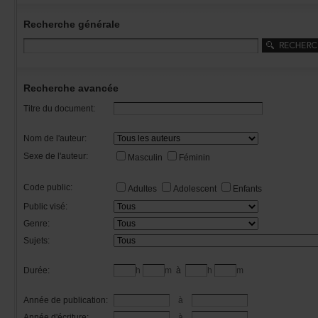
Recherchegénérale
Rechercheavancée
Titredudocument:
Nomdel'auteur:
Sexedel'auteur:
Masculin
Féminin
Codepublic:
Adultes
Adolescent
Enfants
Publicvisé:
Genre:
Sujets:
Durée:
h
m
à
h
m
Annéedepublication:
à
Annéed'écriture:
à