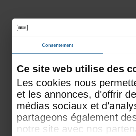
Consentement
Cesitewebutilisedesco
Lescookiesnouspermette
etlesannonces,d'offrirde
médiassociauxetd'analys
partageonségalementdesi
notresiteavecnosparte