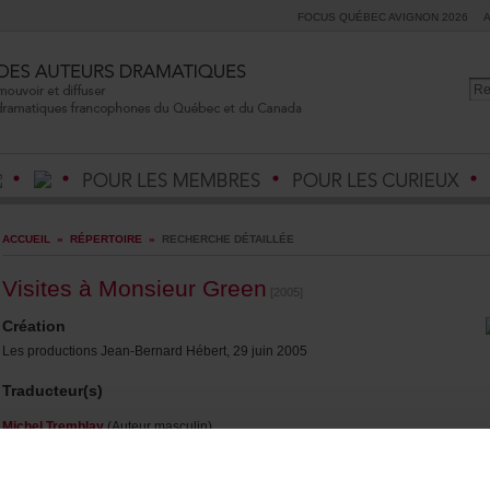
FOCUSQUÉBECAVIGNON2026
ACCUEIL
»
RÉPERTOIRE
»
RECHERCHEDÉTAILLÉE
VisitesàMonsieurGreen
[2005]
Création
LesproductionsJean-BernardHébert,29juin2005
Traducteur(s)
MichelTremblay
(Auteurmasculin)
Durée