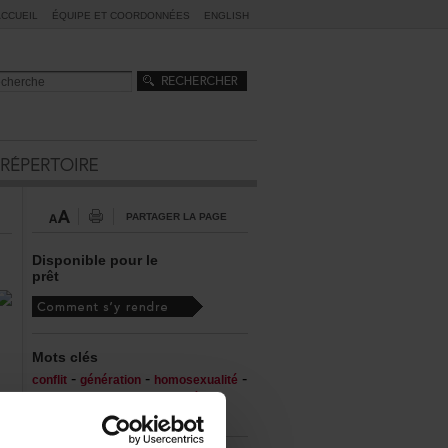
ACCUEIL
ÉQUIPEETCOORDONNÉES
ENGLISH
PARTAGERLAPAGE
Disponiblepourle
prêt
Motsclés
-
-
-
conflit
génération
homosexualité
-
-
-
judaïsme
justice
pauvreté
secret