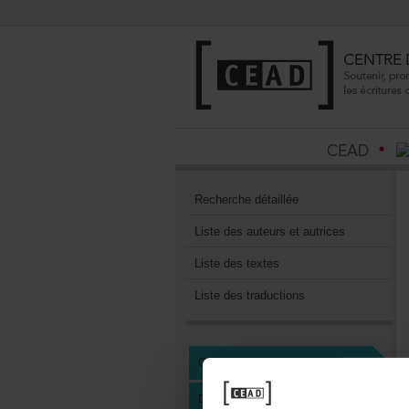
Recherchedétaillée
Listedesauteursetautrices
Listedestextes
Listedestraductions
CENTREDEDOCUMENTATION
DEVENIRMEMBREDUCEAD