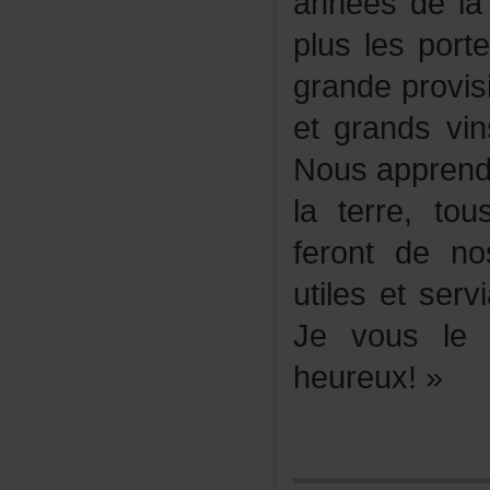
annéesdelavi
pluslesport
grandeprovis
etgrandsvi
Nousapprend
laterre,to
ferontden
utilesetserv
Jevouslep
heureux!»