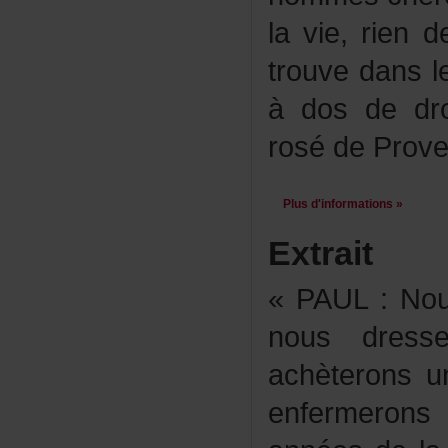
lavie,rien
trouvedansle
àdosdedro
rosédeProve
Plusd'informations»
Extrait
«PAUL:Nous
nousdress
achèterons
enfermeron