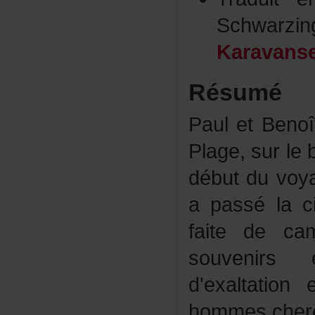
Schwarz
Karavanse
Résumé
PauletBenoî
Plage,surle
débutduvoy
apassélaci
faitedeca
souvenirs
d'exaltati
hommescher