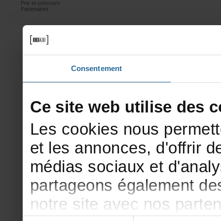
Prixetconcours
Partenaires
Consentement
Cesitewebutilisedesco
Lescookiesnouspermett
etlesannonces,d'offrirde
médiassociauxetd'analy
partageonségalementdesi
notresiteavecnosparte
Sélection