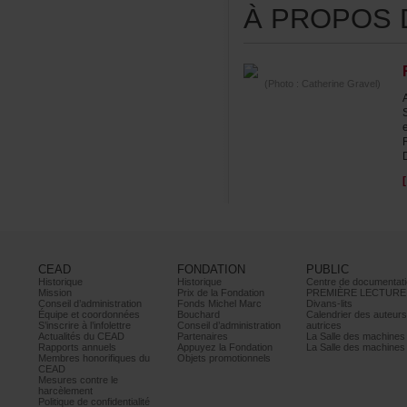
ÀPROPOSDE
(Photo:CatherineGravel)
CEAD
FONDATION
PUBLIC
Historique
Historique
Centrededocumentati
Mission
PrixdelaFondation
PREMIÈRELECTURE
Conseild’administration
FondsMichelMarc
Divans-lits
Équipeetcoordonnées
Bouchard
Calendrierdesauteur
S’inscrireàl’infolettre
Conseild’administration
autrices
ActualitésduCEAD
Partenaires
LaSalledesmachine
Rapportsannuels
AppuyezlaFondation
LaSalledesmachine
Membreshonorifiquesdu
Objetspromotionnels
CEAD
Mesurescontrele
harcèlement
Politiquedeconfidentialité