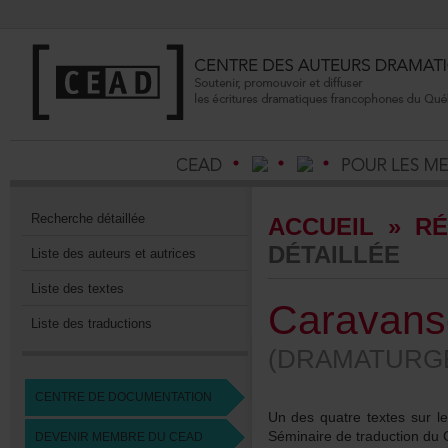
Recherchedétaillée
ACCUEIL
»
RÉ
DÉTAILLÉE
Listedesauteursetautrices
Listedestextes
Caravansé
Listedestraductions
(DRAMATURGE
CENTREDEDOCUMENTATION
Undesquatretextessurles
Séminairedetraductiond
DEVENIRMEMBREDUCEAD