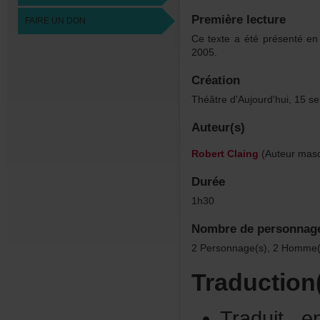
Premièrelecture
FAIREUNDON
Cetexteaétéprésentéen
2005.
Création
Théâtred'Aujourd'hui,15s
Auteur(s)
RobertClaing
(Auteurmasc
Durée
1h30
Nombredepersonnag
2Personnage(s),2Homme(s
Traduction
Traduit