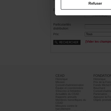
Refuser
Distribution:
Femme(s)
Homme(s)
Particularités
distribution:
Prix:
[Viderleschamps
CEAD
FONDATIO
Historique
Historique
Mission
PrixdelaFond
Conseild’administration
FondsMichel
Équipeetcoordonnées
Bouchard
S’inscrireàl’infolettre
Conseild’admin
ActualitésduCEAD
Partenaires
Rapportsannuels
AppuyezlaFon
Membreshonorifiquesdu
Objetspromoti
CEAD
Mesurescontrele
harcèlement