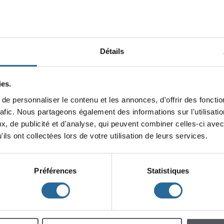
Détails
es.
epersonnaliserlecontenuetlesannonces,d'offrirdesfonction
minin
rafic.Nouspartageonségalementdesinformationssurl'utilisat
x,depublicitéetd'analyse,quipeuventcombinercelles-ciavec
lescent
Enfants
ilsontcollectéeslorsdevotreutilisationdeleursservices.
Préférences
Statistiques
h
m
à
à