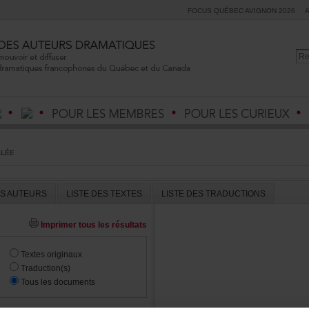
FOCUSQUÉBECAVIGNON2026
LLÉE
ESAUTEURS
LISTEDESTEXTES
LISTEDESTRADUCTIONS
Imprimertouslesrésultats
Textesoriginaux
Traduction(s)
Touslesdocuments