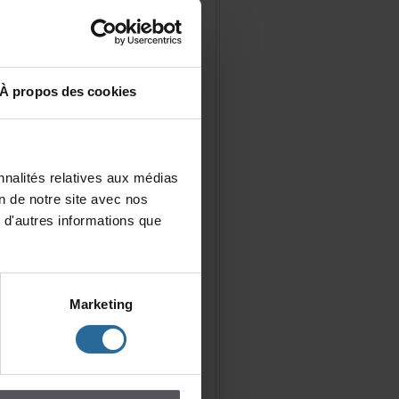
Àproposdescookies
nalitésrelativesauxmédias
iondenotresiteavecnos
d'autresinformationsque
Marketing