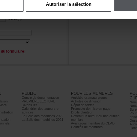
Autoriserlasélection
Personnage(s)
Acteur(s)
duformulaire]
N
PUBLIC
POURLESMEMBRES
PO
Centrededocumentation
Activitésdramaturgiques
CU
ation
PREMIÈRELECTURE
Activitésdediffusion
Nouv
Marc
Divans-lits
Dépôtdetextes
Nouv
Calendrierdesauteurset
Protocoledemiseenpage
Sure
istration
autrices
Droitsd’auteur
Pour
LaSalledesmachines2022
Devenirunauteurouuneautrice
ense
dation
LaSalledesmachines2021
membre
Doss
onnels
AvantagesmembreduCEAD
Audi
Comitésdemembres
Lien