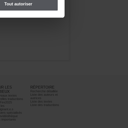
Toutautoriser
URLES
RÉPERTOIRE
RIEUX
Recherchedétaillée
Listedesauteurset
eauxtextes
autrices
ellestraductions
Listedestextes
Fire2025
Listedestraductions
les
ignant.e.s
iersspécialisés
ovidéothèque
simportants