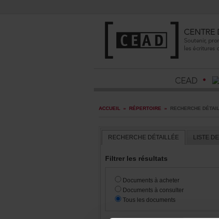
ACCUEIL
»
RÉPERTOIRE
»
RECHERCHEDÉTAI
RECHERCHEDÉTAILLÉE
LISTED
Filtrerlesrésultats
Documentsàacheter
Documentsàconsulter
Touslesdocuments