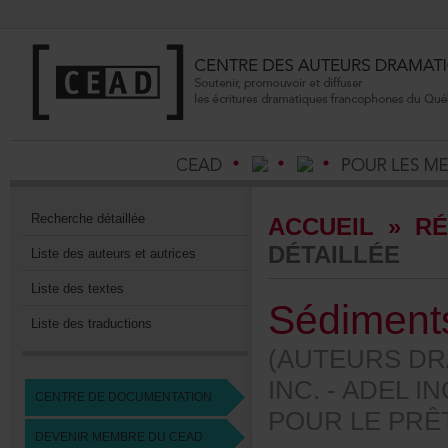
Recherchedétaillée
ACCUEIL
»
RÉ
DÉTAILLÉE
Listedesauteursetautrices
Listedestextes
Sédiment
Listedestraductions
(AUTEURSDR
INC.-ADELIN
CENTREDEDOCUMENTATION
POURLEPRÊ
DEVENIRMEMBREDUCEAD