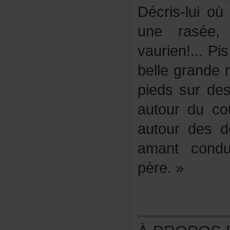
Décris-luio
unerasée,
vaurien!...
bellegrandem
piedssurde
autourduco
autourdesdo
amantcond
père.»