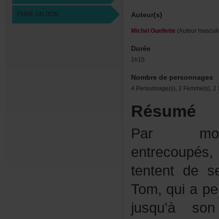
FAIREUNDON
Auteur(s)
MichelOuellette
(Auteurmasculi
Durée
1h15
Nombredepersonnages
4Personnage(s),2Femme(s),2H
Résumé
Parmono
entrecoup
tententdes
Tom,quiape
jusqu'às