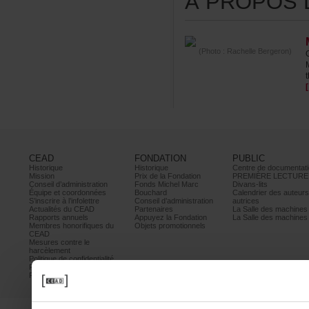
ÀPROPOSDE
(Photo:RachelleBergeron)
CEAD
FONDATION
PUBLIC
Historique
Historique
Centrededocumentati
Mission
PrixdelaFondation
PREMIÈRELECTURE
Conseild’administration
FondsMichelMarc
Divans-lits
Équipeetcoordonnées
Bouchard
Calendrierdesauteur
S’inscrireàl’infolettre
Conseild’administration
autrices
ActualitésduCEAD
Partenaires
LaSalledesmachine
Rapportsannuels
AppuyezlaFondation
LaSalledesmachine
Membreshonorifiquesdu
Objetspromotionnels
CEAD
Mesurescontrele
harcèlement
Politiquedeconfidentialité
Prixetconcours
Partenaires