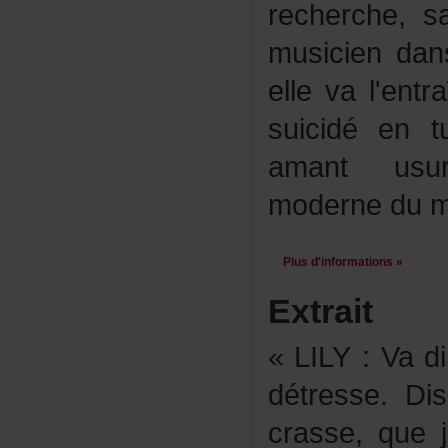
recherche,
musicienda
elleval'ent
suicidéen
amantusurp
modernedumy
Plusd'informations»
Extrait
«LILY:Vadi
détresse.D
crasse,quej