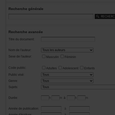
Recherchegénérale
Rechercheavancée
Titredudocument:
Nomdel'auteur:
Sexedel'auteur:
Masculin
Féminin
Codepublic:
Adultes
Adolescent
Enfants
Publicvisé:
Genre:
Sujets:
Durée:
h
m
à
h
m
Annéedepublication:
à
Annéed'écriture:
à