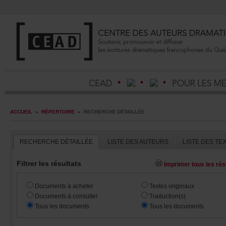
ACCUEIL
»
RÉPERTOIRE
»
RECHERCHEDÉTAILLÉE
RECHERCHEDÉTAILLÉE
LISTEDESAUTEURS
LISTEDESTE
Filtrerlesrésultats
Imprimertouslesrésu
Documentsàacheter
Textesoriginaux
Documentsàconsulter
Traduction(s)
Touslesdocuments
Touslesdocuments