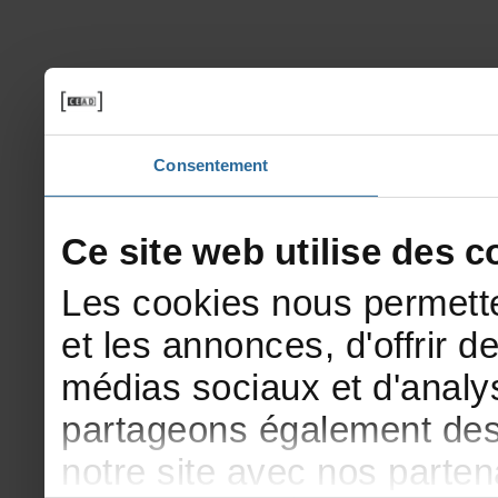
Consentement
Cesitewebutilisedesco
Lescookiesnouspermette
etlesannonces,d'offrirde
médiassociauxetd'analys
partageonségalementdesi
notresiteavecnosparte