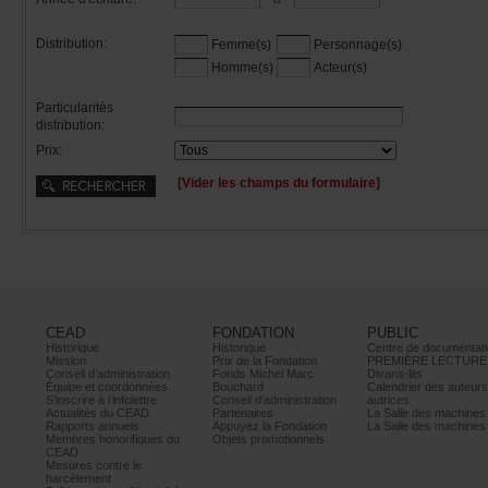
Distribution:
Femme(s)
Personnage(s)
Homme(s)
Acteur(s)
Particularités
distribution:
Prix:
[Viderleschampsduformulaire]
CEAD
FONDATION
PUBLIC
Historique
Historique
Centrededocumentati
Mission
PrixdelaFondation
PREMIÈRELECTURE
Conseild’administration
FondsMichelMarc
Divans-lits
Équipeetcoordonnées
Bouchard
Calendrierdesauteur
S’inscrireàl’infolettre
Conseild’administration
autrices
ActualitésduCEAD
Partenaires
LaSalledesmachine
Rapportsannuels
AppuyezlaFondation
LaSalledesmachine
Membreshonorifiquesdu
Objetspromotionnels
CEAD
Mesurescontrele
harcèlement