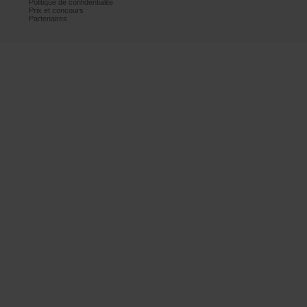
Politiquedeconfidentialité
Prixetconcours
Partenaires