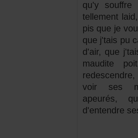
qu'ysouffre
tellementlai
pisquejevoul
quej'taispuc
d'air,quej'
mauditepoi
redescendre
voirsesm
apeurés,q
d'entendres