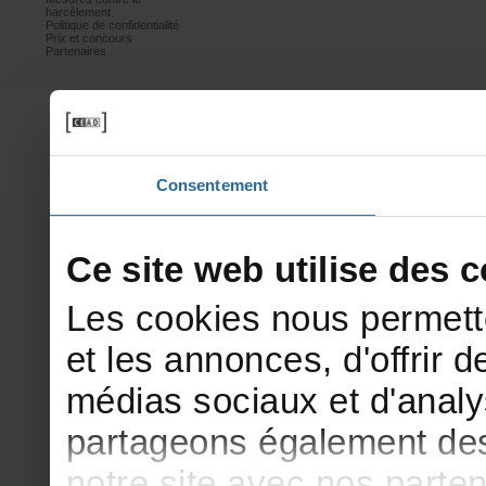
harcèlement
Politiquedeconfidentialité
Prixetconcours
Partenaires
Consentement
Cesitewebutilisedesco
Lescookiesnouspermett
etlesannonces,d'offrirde
médiassociauxetd'analy
partageonségalementdesi
notresiteavecnosparte