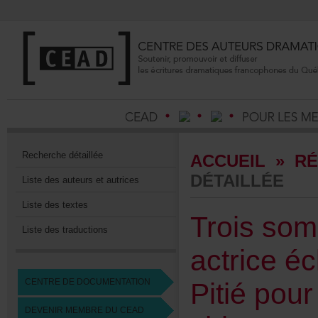
Recherchedétaillée
ACCUEIL
»
RÉ
DÉTAILLÉE
Listedesauteursetautrices
Listedestextes
Troissom
Listedestraductions
actriceéc
CENTREDEDOCUMENTATION
Pitiépour
DEVENIRMEMBREDUCEAD