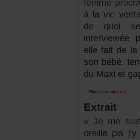
femmeprocras
àlavievérita
dequoise
interviewée
ellefaitdela
sonbébé,te
duMaxietgag
Plusd'informations»
Extrait
«Jemesuis
oreillepisj'