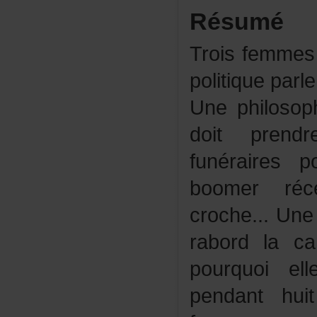
Résumé
Troisfemme
politiquepar
Unephiloso
doitprend
funéraire
boomerréc
croche...Un
rabordlaca
pourquoie
pendanthui