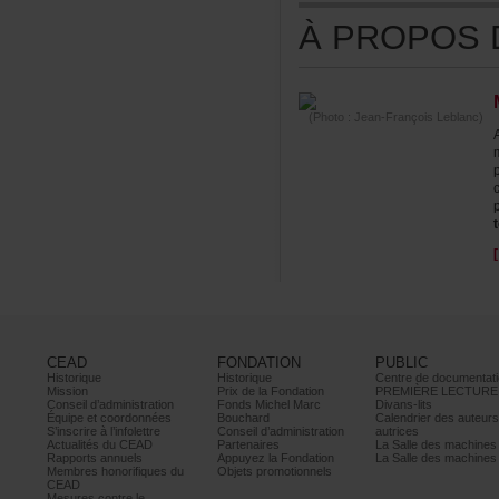
ÀPROPOSDE
(Photo:Jean-FrançoisLeblanc)
CEAD
FONDATION
PUBLIC
Historique
Historique
Centrededocumentati
Mission
PrixdelaFondation
PREMIÈRELECTURE
Conseild’administration
FondsMichelMarc
Divans-lits
Équipeetcoordonnées
Bouchard
Calendrierdesauteur
S’inscrireàl’infolettre
Conseild’administration
autrices
ActualitésduCEAD
Partenaires
LaSalledesmachine
Rapportsannuels
AppuyezlaFondation
LaSalledesmachine
Membreshonorifiquesdu
Objetspromotionnels
CEAD
Mesurescontrele