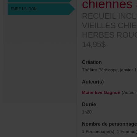
chiennes
FAIREUNDON
RECUEILINC
VIEILLESCHI
HERBESROUG
14,95$
Création
ThéâtrePériscope,janvier
Auteur(s)
Marie-EveGagnon
(Auteur
Durée
1h20
Nombredepersonnage
1Personnage(s),1Femme(s