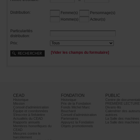
Distribution:
Femme(s)
Personnage(s)
Homme(s)
Acteur(s)
Particularités
distribution:
Prix:
[Viderleschampsduformulaire]
CEAD
FONDATION
PUBLIC
Historique
Historique
Centrededocumentati
Mission
PrixdelaFondation
PREMIÈRELECTURE
Conseild’administration
FondsMichelMarc
Divans-lits
Équipeetcoordonnées
Bouchard
Calendrierdesauteur
S’inscrireàl’infolettre
Conseild’administration
autrices
ActualitésduCEAD
Partenaires
LaSalledesmachine
Rapportsannuels
AppuyezlaFondation
LaSalledesmachine
Membreshonorifiquesdu
Objetspromotionnels
CEAD
Mesurescontrele
harcèlement