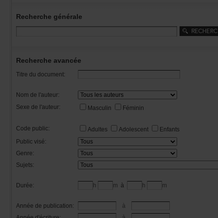
Recherchegénérale
Rechercheavancée
Titredudocument:
Nomdel'auteur:
Sexedel'auteur:
Masculin
Féminin
Codepublic:
Adultes
Adolescent
Enfants
Publicvisé:
Genre:
Sujets:
Durée:
h
m
à
h
m
Annéedepublication:
à
Annéed'écriture:
à