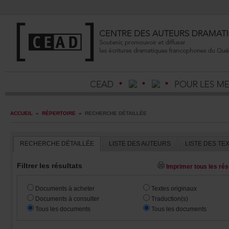
ACCUEIL
»
RÉPERTOIRE
»
RECHERCHEDÉTAILLÉE
RECHERCHEDÉTAILLÉE
LISTEDESAUTEURS
LISTEDESTE
Filtrerlesrésultats
Imprimertouslesrésu
Documentsàacheter
Textesoriginaux
Documentsàconsulter
Traduction(s)
Touslesdocuments
Touslesdocuments