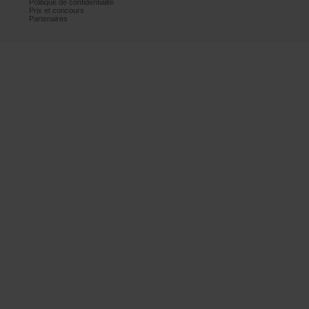
Politiquedeconfidentialité
Prixetconcours
Partenaires