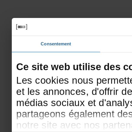
Consentement
Cesitewebutilisedesco
Lescookiesnouspermette
etlesannonces,d'offrirde
médiassociauxetd'analys
partageonségalementdesi
notresiteavecnosparte