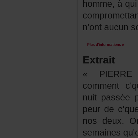
homme,àquii
comprometta
n'ontaucunso
Plusd'informations»
Extrait
«PIERRE:
commentc'q
nuitpassée
peurdec'qu
nosdeux.O
semainesqu'o