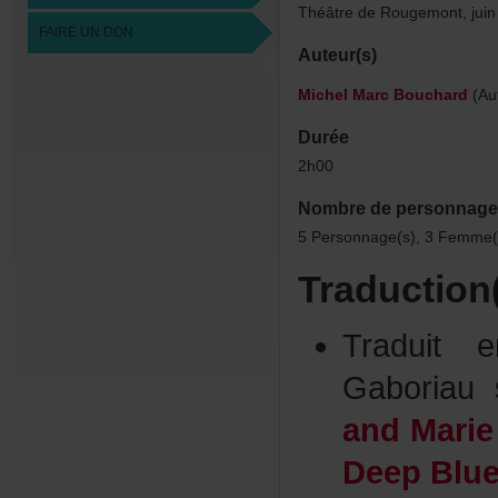
ThéâtredeRougemont,jui
FAIREUNDON
Auteur(s)
MichelMarcBouchard
(Au
Durée
2h00
Nombredepersonnage
5Personnage(s),3Femme(
Traduction
Traduit
Gaboria
andMarie
DeepBlu