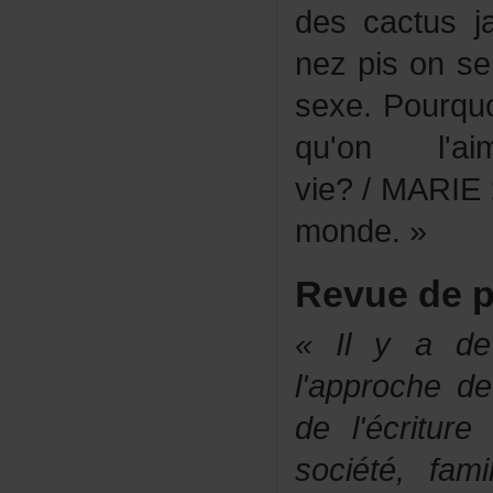
descactusj
nezpisonse
sexe.Pourq
qu'onl'ai
vie?/MARIE
monde.»
Revuedep
«Ilyadel'
l'approche
del'écritur
société,fa