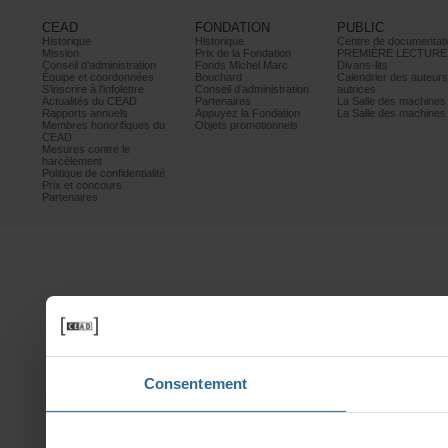
CEAD
FONDATION
PUBLIC
Historique
Historique
Centrededocumentati
Mission
PrixdelaFondation
PREMIÈRELECTURE
Conseild’administration
FondsMichelMarc
Divans-lits
Équipeetcoordonnées
Bouchard
Calendrierdesauteur
S’inscrireàl’infolettre
Conseild’administration
autrices
ActualitésduCEAD
Partenaires
LaSalledesmachine
Rapportsannuels
AppuyezlaFondation
LaSalledesmachine
Membreshonorifiquesdu
Objetspromotionnels
CEAD
Mesurescontrele
harcèlement
Politiquedeconfidentialité
Prixetconcours
Partenaires
Consentement