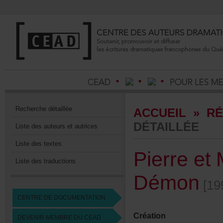
Recherchedétaillée
ACCUEIL
»
RÉ
DÉTAILLÉE
Listedesauteursetautrices
Listedestextes
PierreetM
Listedestraductions
Démon
[19
CENTREDEDOCUMENTATION
Création
DEVENIRMEMBREDUCEAD