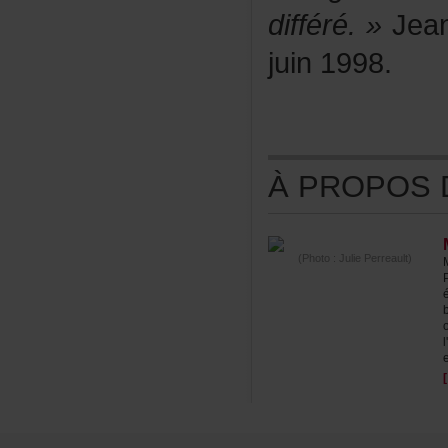
différé.»
Jean
juin1998.
ÀPROPOSDE
(Photo:JuliePerreault)
e