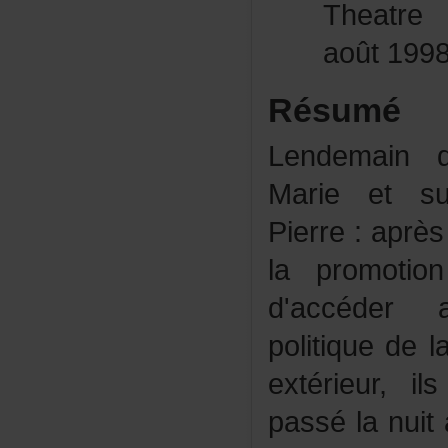
Theatre
août199
Résumé
Lendemaind
Marieetsu
Pierre:après
lapromoti
d'accéder
politiquede
extérieur,i
passélanui