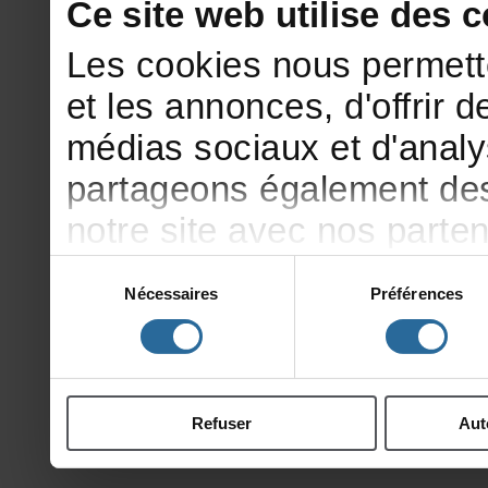
Cesitewebutilisedesco
Lescookiesnouspermett
etlesannonces,d'offrirde
médiassociauxetd'analy
partageonségalementdesi
notresiteavecnosparte
publicitéetd'analyse,qu
Sélection
Nécessaires
Préférences
du
d'autresinformationsqu
consentement
ontcollectéeslorsdevotr
Refuser
Aut