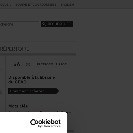
ACCUEIL
ÉQUIPEETCOORDONNÉES
ENGLISH
PARTAGERLAPAGE
Disponibleàlalibrairie
duCEAD
Motsclés
-
-
-
-
fils
identité
souffrance
théâtre
travestisme