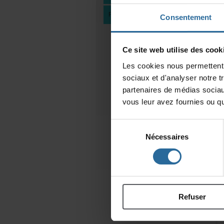
FAIREUNDON
Consentement
Cesitewebutilisedescooki
Lescookiesnouspermettentd
sociauxetd'analysernotret
partenairesdemédiassociau
vousleuravezfourniesouqu'
Sélection
Nécessaires
du
consentement
Refuser