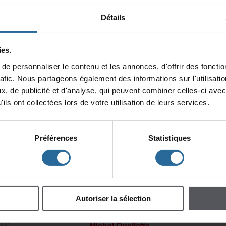
1h00
Détails
Nombredepersonnages
2Personnage(s),1Femme(s),1Homme(s),2Acteur(s)
es.
Résumé
epersonnaliserlecontenuetlesannonces,d'offrirdesfonction
Blancherefused'allerplusloindanslapiècequ'ellerépèteavecÉdouard,par
qu'ellesaitquedanslerôledelamèreelledevrasouffriretmourir.Ellel'appela
rafic.Nouspartageonségalementdesinformationssurl'utilisat
Heidietluifaisaitporterdesrobescarelleauraitvouluqu'Édouardfûtunefill
x,depublicitéetd'analyse,quipeuventcombinercelles-ciavec
maisunjourcelui-ciaretrouvésavéritableidentité.
ilsontcollectéeslorsdevotreutilisationdeleursservices.
Extrait
«ÉDOUARD:JesuispasÉdouard.Pasvraiment.JesuispasHeidi,nonplus.
sontdespersonnagesquej'aicréés.C'estmoil'auteur.Jet'aicréée,t
aussi./BLANCHE:Pasvrai!Jemesuiscrééetouteseule!Jesuislamère!Lamè
Préférences
Statistiques
detout!Toutsortdemoi!T'essortidemoicommetoutlereste!Jesuist
mère!/ÉDOUARD:Jesorsdutexte./BLANCHE:Sors-moiavectoi.Sors-mo
d'ici!»
Autoriserlasélection
ÀPROPOSDE(S)L'AUTEUR(S)