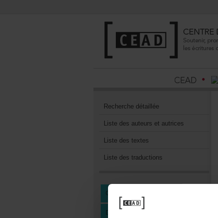
Recherchedétaillée
Listedesauteursetautrices
Listedestextes
Listedestraductions
CENTREDEDOCUMENTATION
DEVENIRMEMBREDUCEAD