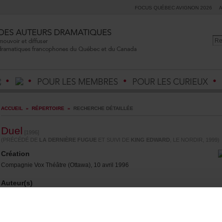
FOCUSQUÉBECAVIGNON2026
ACCUEIL
»
RÉPERTOIRE
»
RECHERCHEDÉTAILLÉE
Duel
[1996]
(PRÉCÉDÉDE
LADERNIÈREFUGUE
ETSUIVIDE
KINGEDWARD
,LENORDIR,1999)
Création
CompagnieVoxThéâtre(Ottawa),10avril1996
Auteur(s)
MichelOuellette
(Auteurmasculin)
Durée