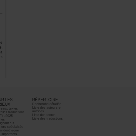
re
e,
a
es
URLES
RÉPERTOIRE
RIEUX
Recherchedétaillée
Listedesauteurset
eauxtextes
autrices
ellestraductions
Listedestextes
Fire2025
Listedestraductions
les
ignant.e.s
iersspécialisés
ovidéothèque
simportants