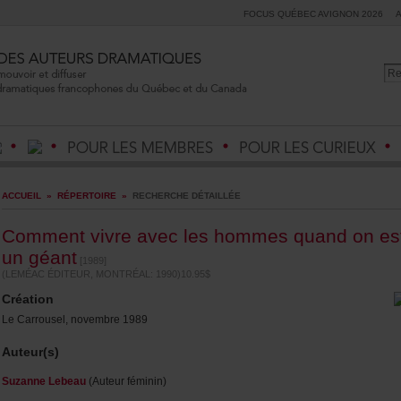
FOCUSQUÉBECAVIGNON2026
ACCUEIL
»
RÉPERTOIRE
»
RECHERCHEDÉTAILLÉE
Commentvivreavecleshommesquandones
ungéant
[1989]
(LEMÉACÉDITEUR,MONTRÉAL:1990)10.95$
Création
LeCarrousel,novembre1989
Auteur(s)
SuzanneLebeau
(Auteurféminin)