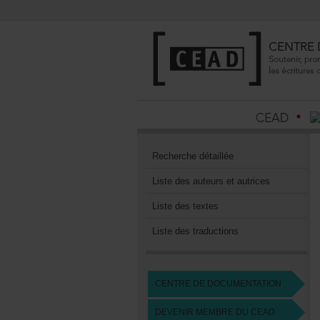
Recherchedétaillée
Listedesauteursetautrices
Listedestextes
Listedestraductions
CENTREDEDOCUMENTATION
DEVENIRMEMBREDUCEAD