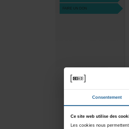
FAIREUNDON
Consentement
Cesitewebutilisedescooki
Lescookiesnouspermettentd