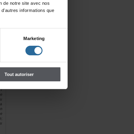
iondenotresiteavecnos
d'autresinformationsque
es
ur
s
Marketing
st
as
ve
es
ur
se
Toutautoriser
e.
un
et
7
se
u
la
on
ne
e;
ou