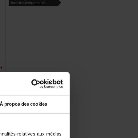
Touslesévénements
he
os
Àproposdescookies
de
at
l.
de
de
ur
nalitésrelativesauxmédias