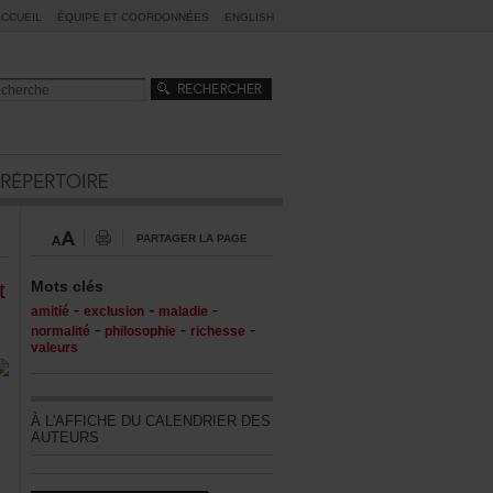
ACCUEIL
ÉQUIPEETCOORDONNÉES
ENGLISH
PARTAGERLAPAGE
t
Motsclés
-
-
-
amitié
exclusion
maladie
-
-
-
normalité
philosophie
richesse
valeurs
ÀL'AFFICHEDUCALENDRIERDES
AUTEURS