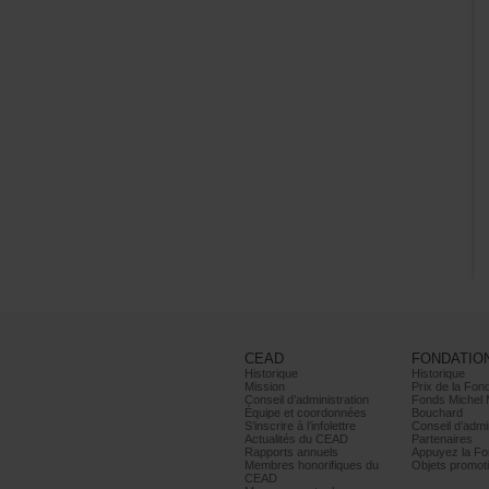
CEAD
FONDATIO
Historique
Historique
Mission
PrixdelaFond
Conseild’administration
FondsMichel
Équipeetcoordonnées
Bouchard
S’inscrireàl’infolettre
Conseild’admin
ActualitésduCEAD
Partenaires
Rapportsannuels
AppuyezlaFon
Membreshonorifiquesdu
Objetspromoti
CEAD