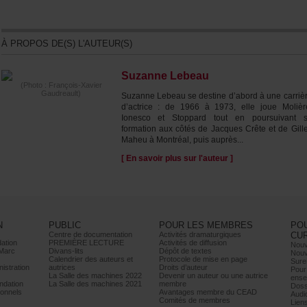
ÀPROPOSDE(S)L'AUTEUR(S)
SuzanneLebeau
(Photo:François-Xavier
Gaudreault)
SuzanneLebeausedestined’abordàunecarriè
d’actrice:de1966à1973,ellejoueMolièr
IonescoetStoppardtoutenpoursuivants
formationauxcôtésdeJacquesCrêteetdeGill
MaheuàMontréal,puisauprès...
[Ensavoirplussurl'auteur]
N
PUBLIC
POURLESMEMBRES
PO
Centrededocumentation
Activitésdramaturgiques
CU
ation
PREMIÈRELECTURE
Activitésdediffusion
Nouv
Marc
Divans-lits
Dépôtdetextes
Nouv
Calendrierdesauteurset
Protocoledemiseenpage
Sure
istration
autrices
Droitsd’auteur
Pour
LaSalledesmachines2022
Devenirunauteurouuneautrice
ense
dation
LaSalledesmachines2021
membre
Doss
onnels
AvantagesmembreduCEAD
Audi
Comitésdemembres
Lien