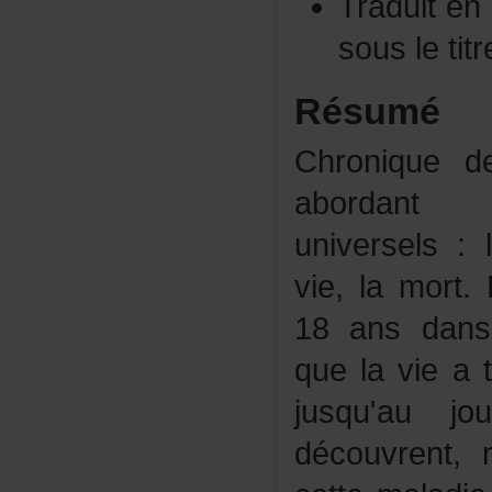
Traduite
sousletit
Résumé
Chroniquede
aborda
universels:l
vie,lamort.
18ansdansl
quelavieat
jusqu'auj
découvrent