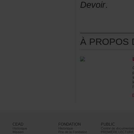
Devoir
.
ÀPROPOSDE
l
CEAD
FONDATION
PUBLIC
Historique
Historique
Centrededocumentati
Mission
PrixdelaFondation
PREMIÈRELECTURE