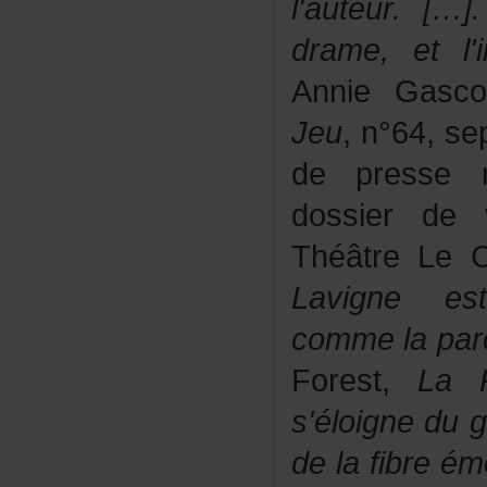
l'auteur.[…
drame,etl'i
AnnieGasc
Jeu
,n°64,se
depressen
dossierde
ThéâtreLe
Lavignees
commelapar
Forest,
LaP
s'éloignedug
delafibreém