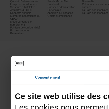
Conseild’administration
FondsMichelMarc
Divans-lits
Équipeetcoordonnées
Bouchard
Calendrierdesauteur
S’inscrireàl’infolettre
Conseild’administration
autrices
ActualitésduCEAD
Partenaires
LaSalledesmachine
Rapportsannuels
AppuyezlaFondation
LaSalledesmachine
Membreshonorifiquesdu
Objetspromotionnels
CEAD
Mesurescontrele
harcèlement
Politiquedeconfidentialité
Prixetconcours
Partenaires
Consentement
Cesitewebutilisedesco
Lescookiesnouspermett