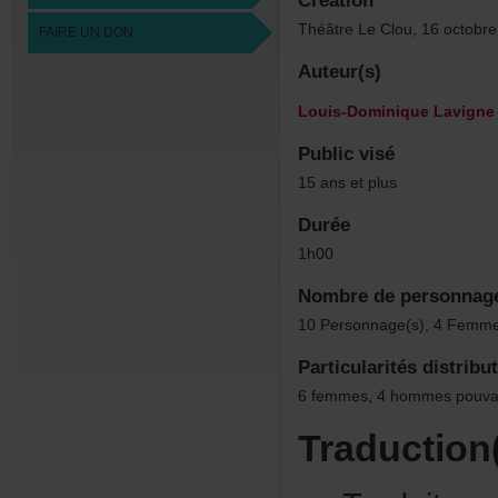
Création
ThéâtreLeClou,16octobr
FAIREUNDON
Auteur(s)
Louis-DominiqueLavigne
Publicvisé
15ansetplus
Durée
1h00
Nombredepersonnag
10Personnage(s),4Femme
Particularitésdistribu
6femmes,4hommespouva
Traduction