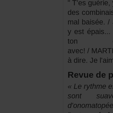
"T'esguérie
descombinais
malbaisée.
yestépais...
tonch
avec!/MART
àdire.Jel'aim
Revuedep
«Lerythmeest
sontsua
d'onomatop