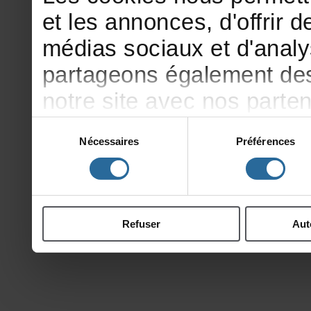
etlesannonces,d'offrirde
médiassociauxetd'analy
partageonségalementdesi
notresiteavecnosparte
publicitéetd'analyse,qu
Sélection
Nécessaires
Préférences
du
d'autresinformationsqu
consentement
ontcollectéeslorsdevotr
Refuser
Aut