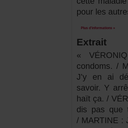
cettemaladi
pourlesautre
Plusd'informations»
Extrait
«VÉRONIQ
condoms./M
J'yenaidéj
savoir.Yar
haïtça./VÉ
dispasque
/MARTINE:J