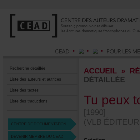
Recherchedétaillée
ACCUEIL
»
RÉ
DÉTAILLÉE
Listedesauteursetautrices
Listedestextes
Tupeuxto
Listedestraductions
[1990]
(VLBÉDITEUR
CENTREDEDOCUMENTATION
DEVENIRMEMBREDUCEAD