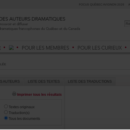
FOCUSQUÉBECAVIGNON2026
LLÉE
ESAUTEURS
LISTEDESTEXTES
LISTEDESTRADUCTIONS
Imprimertouslesrésultats
Textesoriginaux
Traduction(s)
Touslesdocuments