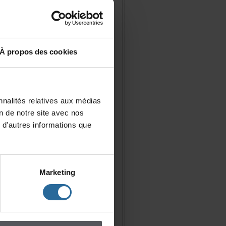
Àproposdescookies
nalitésrelativesauxmédias
iondenotresiteavecnos
d'autresinformationsque
Marketing