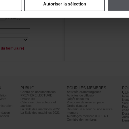
Autoriserlasélection
Personnage(s)
Acteur(s)
duformulaire]
N
PUBLIC
POURLESMEMBRES
PO
Centrededocumentation
Activitésdramaturgiques
CU
ation
PREMIÈRELECTURE
Activitésdediffusion
Nouv
Marc
Divans-lits
Dépôtdetextes
Nouv
Calendrierdesauteurset
Protocoledemiseenpage
Sure
istration
autrices
Droitsd’auteur
Pour
LaSalledesmachines2022
Devenirunauteurouuneautrice
ense
dation
LaSalledesmachines2021
membre
Doss
onnels
AvantagesmembreduCEAD
Audi
Comitésdemembres
Lien