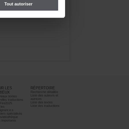
Toutautoriser
URLES
RÉPERTOIRE
RIEUX
Recherchedétaillée
Listedesauteurset
eauxtextes
autrices
ellestraductions
Listedestextes
Fire2025
Listedestraductions
les
ignant.e.s
iersspécialisés
ovidéothèque
simportants