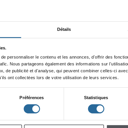
Détails
es.
epersonnaliserlecontenuetlesannonces,d'offrirdesfonction
minin
rafic.Nouspartageonségalementdesinformationssurl'utilisat
x,depublicitéetd'analyse,quipeuventcombinercelles-ciavec
lescent
Enfants
ilsontcollectéeslorsdevotreutilisationdeleursservices.
Préférences
Statistiques
h
m
à
à