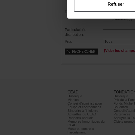
Refuser
Distribution:
Femme(s)
Homme(s)
Particularités
distribution:
Prix:
[Viderleschamps
CEAD
FONDATIO
Historique
Historique
Mission
PrixdelaFond
Conseild’administration
FondsMichel
Équipeetcoordonnées
Bouchard
S’inscrireàl’infolettre
Conseild’admin
ActualitésduCEAD
Partenaires
Rapportsannuels
AppuyezlaFon
Membreshonorifiquesdu
Objetspromoti
CEAD
Mesurescontrele
harcèlement