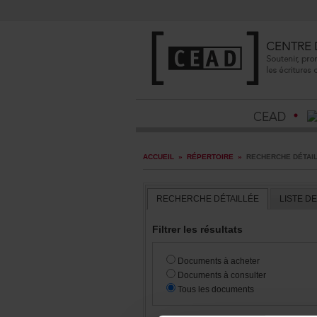
ACCUEIL
»
RÉPERTOIRE
»
RECHERCHEDÉTAI
RECHERCHEDÉTAILLÉE
LISTED
Filtrerlesrésultats
Documentsàacheter
Documentsàconsulter
Touslesdocuments