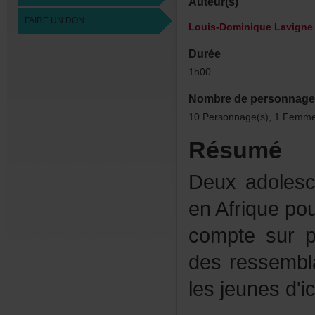
Auteur(s)
FAIREUNDON
Louis-DominiqueLavigne
Durée
1h00
Nombredepersonnage
10Personnage(s),1Femme
Résumé
Deuxadoles
enAfriquepo
comptesurp
desressembl
lesjeunesd'i