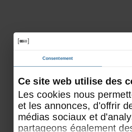
Consentement
Cesitewebutilisedesco
Lescookiesnouspermett
etlesannonces,d'offrirde
médiassociauxetd'analy
partageonségalementdesi