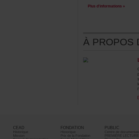
Plusd'informations»
ÀPROPOSDE
l
CEAD
FONDATION
PUBLIC
Historique
Historique
Centrededocumentati
Mission
PrixdelaFondation
PREMIÈRELECTURE