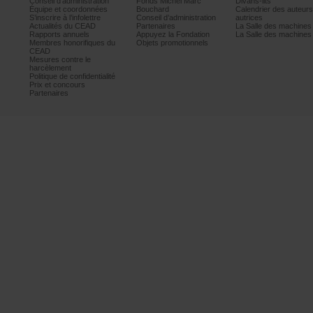
Conseild’administration
FondsMichelMarc
Divans-lits
Équipeetcoordonnées
Bouchard
Calendrierdesauteur
S’inscrireàl’infolettre
Conseild’administration
autrices
ActualitésduCEAD
Partenaires
LaSalledesmachine
Rapportsannuels
AppuyezlaFondation
LaSalledesmachine
Membreshonorifiquesdu
Objetspromotionnels
CEAD
Mesurescontrele
harcèlement
Politiquedeconfidentialité
Prixetconcours
Partenaires