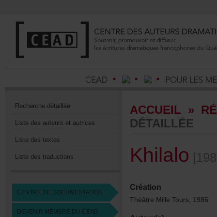
Recherchedétaillée
ACCUEIL
»
RÉ
DÉTAILLÉE
Listedesauteursetautrices
Listedestextes
Khilalo
[198
Listedestraductions
Création
CENTREDEDOCUMENTATION
ThéâtreMilleTours,1986
DEVENIRMEMBREDUCEAD